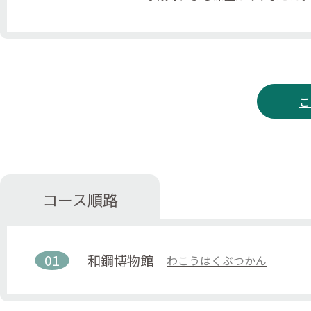
こ
コース順路
和鋼博物館
01
わこうはくぶつかん