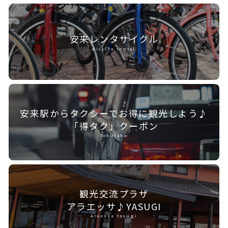
安来レンタ
サイクル
Bicycle rental
安来駅からタクシーで
お得に観光しよう♪
「得タク」クーポン
Tokutaku
観光交流プラザ
アラエッサ♪YASUGI
Araessa Yasugi