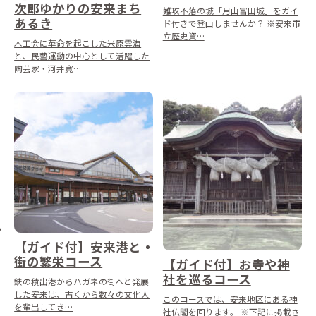
次郎ゆかりの安来まち
難攻不落の城「月山富田城」をガイ
あるき
ド付きで登山しませんか？ ※安来市
立歴史資…
木工会に革命を起こした米原雲海
と、民藝運動の中心として活躍した
陶芸家・河井寛…
【ガイド付】安来港と
街の繁栄コース
【ガイド付】お寺や神
社を巡るコース
鉄の積出港からハガネの街へと発展
した安来は、古くから数々の文化人
このコースでは、安来地区にある神
を輩出してき…
社仏閣を回ります。 ※下記に掲載さ