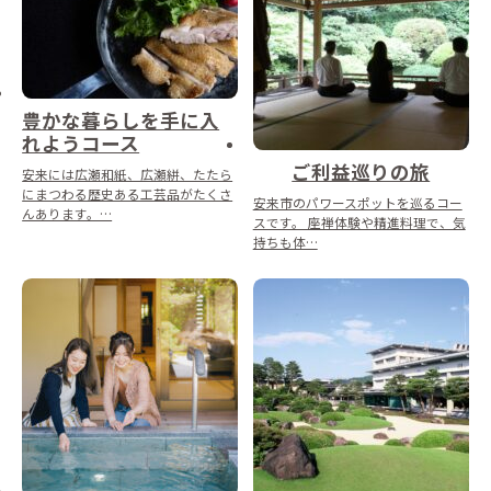
豊かな暮らしを手に入
れようコース
ご利益巡りの旅
安来には広瀬和紙、広瀬絣、たたら
にまつわる歴史ある工芸品がたくさ
安来市のパワースポットを巡るコー
んあります。…
スです。 座禅体験や精進料理で、気
持ちも体…