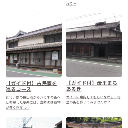
れて…
【ガイド付】母里まち
【ガイド付】古民家を
あるき
巡るコース
ガイドに案内してもらいながら、母
近代、鉄の積出港からハガネの街へ
里の街を歩いてみませんか？
と発展した安来には、当時の建築物
が多く存在し…