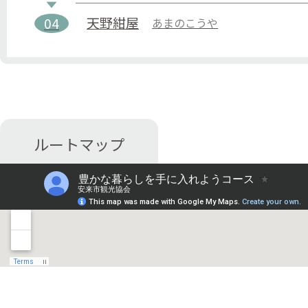
天野紺屋
04
あまのこうや
ルートマップ