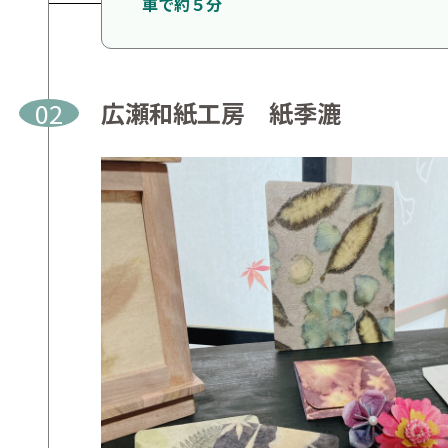
車で約５分
02
広瀬和紙工房 紙季漉