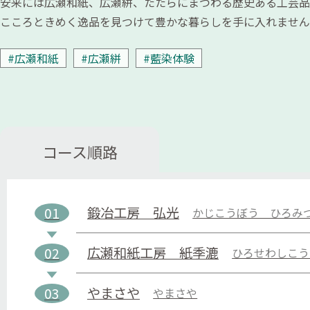
安来には広瀬和紙、広瀬絣、たたらにまつわる歴史ある工芸品
こころときめく逸品を見つけて豊かな暮らしを手に入れません
#広瀬和紙
#広瀬絣
#藍染体験
コース順路
鍛冶工房 弘光
01
かじこうぼう ひろみ
広瀬和紙工房 紙季漉
02
ひろせわしこう
やまさや
03
やまさや