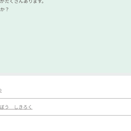
がたくさんあります。
か？
つ
ぼう しきろく