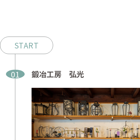
START
01
鍛冶工房 弘光