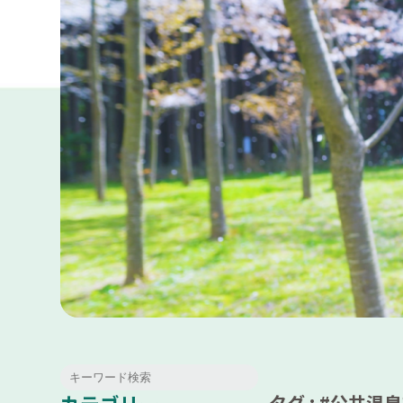
タグ : #公共温