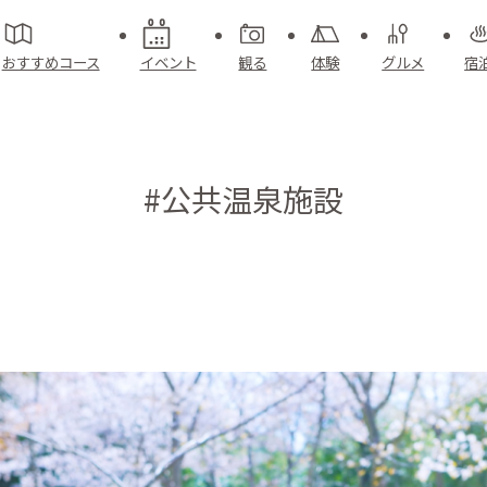
おすすめコース
イベント
観る
体験
グルメ
宿
#公共温泉施設