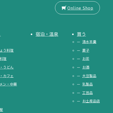
Online Shop
メ
宿泊・温泉
買う
清水羊羹
ょう料理
菓子
料理
お茶
・うどん
お酒
・カフェ
大豆製品
メン・中華
乳製品
工芸品
お土産品店
屋