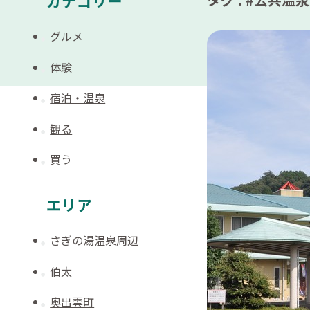
カテゴリー
グルメ
体験
宿泊・温泉
観る
買う
エリア
さぎの湯温泉周辺
伯太
奥出雲町