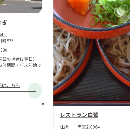
さぎ
064
町835
6300
祝日の場合は翌日）
お盆期間・年末年始は
細はこちら
レストラン白鷺
住所
〒692-0064