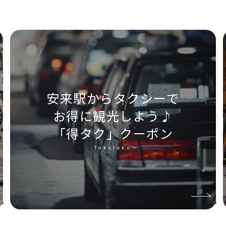
安来駅からタクシーで
お得に観光しよう♪
「得タク」クーポン
Tokutaku