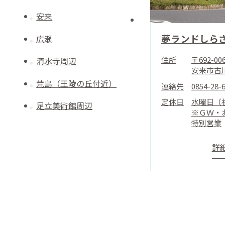
安来
夢ランドしら
広瀬
住所
〒692-0
清水寺周辺
安来市古川
荒島（王陵の丘付近）
連絡先
0854-28-
定休日
水曜日（
足立美術館周辺
※ＧＷ・
特別営業
詳