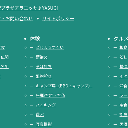
プラザアラエッサ♪YASUGI
求・お問い合わせ
サイトポリシー
体験
グル
施設
どじょうすくい
和食
・仏閣
藍染め
どじ
・名所
そば打ち
精進
駅
果物狩り
そば
キャンプ場（BBQ・キャンプ）
洋食
座禅/写経・写仏
ラー
ハイキング
定食
遊ぶ
割烹
写真撮影
居酒