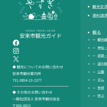
観光交流
資料請
観る
YASUGI TRAVEL GUIDE
安来市観光ガイド
観光
神社
史跡
道の
◆ 観光についてのお問い合わせ
公園
安来市観光案内所
ダム
TEL 0854-23-2377
参拝
◆ その他のお問い合わせ
学ぶ
一般社団法人 安来市観光協会
〒692-0011