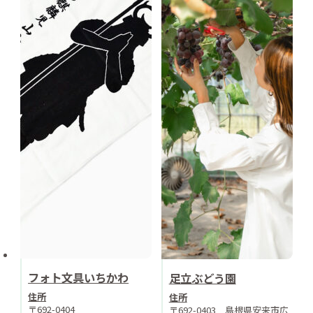
フォト文具いちかわ
足立ぶどう園
住所
住所
〒692-0404
〒692-0403 島根県安来市広