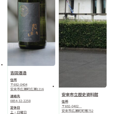
吉田酒造
住所
〒692-0404
安来市広瀬町広瀬1216
安来市立歴史資料館
連絡先
0854-32-2258
住所
〒692-0402
定休日
安来市広瀬町町帳752
土・日曜日