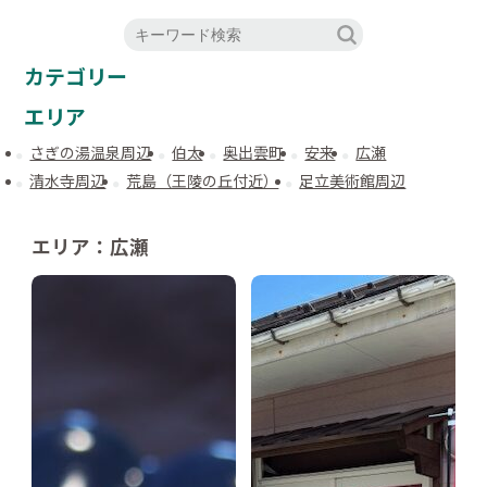
カテゴリー
エリア
さぎの湯温泉周辺
伯太
奥出雲町
安来
広瀬
清水寺周辺
荒島（王陵の丘付近）
足立美術館周辺
エリア：広瀬