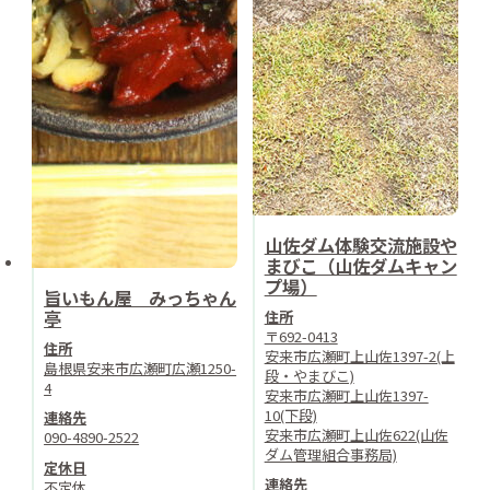
山佐ダム体験交流施設や
まびこ（山佐ダムキャン
プ場）
旨いもん屋 みっちゃん
亭
住所
〒692-0413
住所
安来市広瀬町上山佐1397-2(上
島根県安来市広瀬町広瀬1250-
段・やまびこ)
4
安来市広瀬町上山佐1397-
10(下段)
連絡先
安来市広瀬町上山佐622(山佐
090-4890-2522
ダム管理組合事務局)
定休日
連絡先
不定休