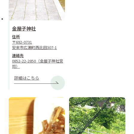
金屋子神社
住所
〒692-0731
安来市広瀬町西比田307-1
連絡先
0852-22-2850（金屋子神社宮
司）
詳細はこちら