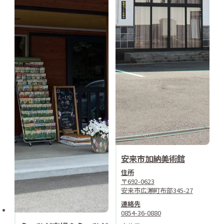
安来市加納美術館
住所
〒692-0623
安来市広瀬町布部345-27
連絡先
0854-36-0880