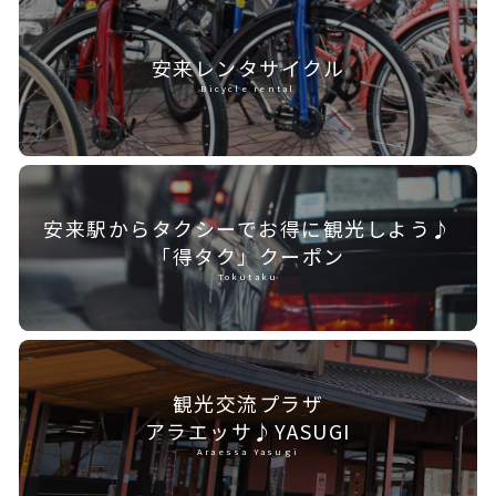
安来レンタ
サイクル
Bicycle rental
安来駅からタクシーで
お得に観光しよう♪
「得タク」クーポン
Tokutaku
観光交流プラザ
アラエッサ♪YASUGI
Araessa Yasugi