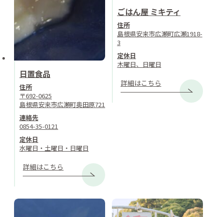
ごはん屋 ミキティ
住所
島根県安来市広瀬町広瀬1918-
3
定休日
木曜日、日曜日
日置食品
詳細はこちら
住所
〒692-0625
島根県安来市広瀬町奥田原721
連絡先
0854-35-0121
定休日
水曜日・土曜日・日曜日
詳細はこちら