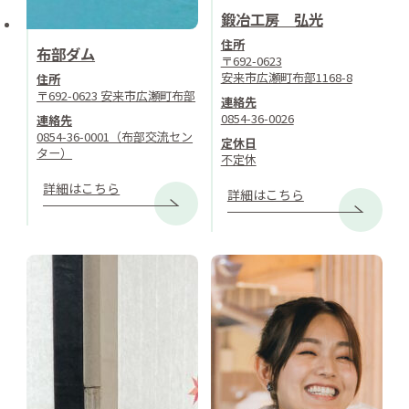
鍛冶工房 弘光
住所
布部ダム
〒692-0623
安来市広瀬町布部1168-8
住所
〒692-0623 安来市広瀬町布部
連絡先
0854-36-0026
連絡先
0854-36-0001（布部交流セン
定休日
ター）
不定休
詳細はこちら
詳細はこちら