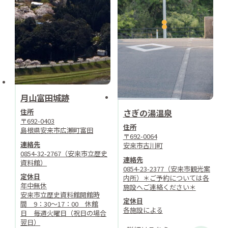
月山富田城跡
住所
さぎの湯温泉
〒692-0403
住所
島根県安来市広瀬町富田
〒692-0064
連絡先
安来市古川町
0854-32-2767（安来市立歴史
連絡先
資料館）
0854-23-2377（安来市観光案
定休日
内所）＊ご予約については各
年中無休
施設へご連絡ください＊
安来市立歴史資料館開館時
定休日
間 9：30～17：00 休館
各施設による
日 毎週火曜日（祝日の場合
翌日）