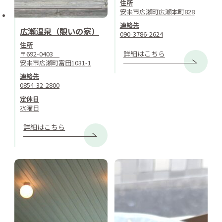
住所
安来市広瀬町広瀬本町828
連絡先
広瀬温泉（憩いの家）
090-3786-2624
住所
詳細はこちら
〒692-0403
安来市広瀬町富田1031-1
連絡先
0854-32-2800
定休日
水曜日
詳細はこちら