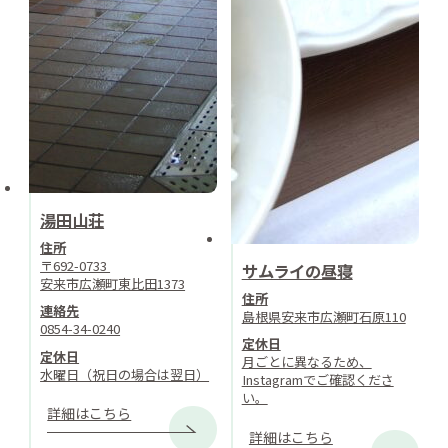
湯田山荘
住所
〒692-0733
サムライの昼寝
安来市広瀬町東比田1373
住所
連絡先
島根県安来市広瀬町石原110
0854-34-0240
定休日
定休日
月ごとに異なるため、
水曜日（祝日の場合は翌日）
Instagramでご確認くださ
い。
詳細はこちら
詳細はこちら