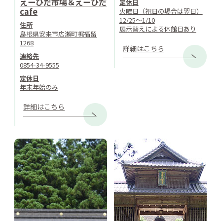
えーひだ市場＆えーひだ
定休日
cafe
火曜日（祝日の場合は翌日）
12/25～1/10
住所
展示替えによる休館日あり
島根県安来市広瀬町梶福留
1268
詳細はこちら
連絡先
0854-34-9555
定休日
年末年始のみ
詳細はこちら