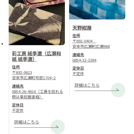
天野紺屋
住所
〒692-0404
安来市広瀬町広瀬968
彩工房 紙季漉（広瀬和
連絡先
紙 紙季漉）
0854-32-3384
住所
定休日
〒692-0623
不定休
安来市広瀬町布部1704−2
詳細はこちら
連絡先
0854-26-4816（工房を訪れる
際は事前要連絡）
定休日
不定休
詳細はこちら