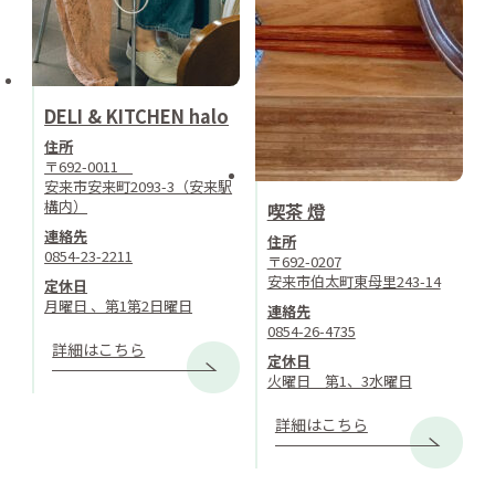
DELI & KITCHEN halo
住所
〒692-0011
安来市安来町2093-3（安来駅
構内）
喫茶 燈
連絡先
住所
0854-23-2211
〒692-0207
安来市伯太町東母里243-14
定休日
月曜日 、第1第2日曜日
連絡先
0854-26-4735
詳細はこちら
定休日
火曜日 第1、3水曜日
詳細はこちら