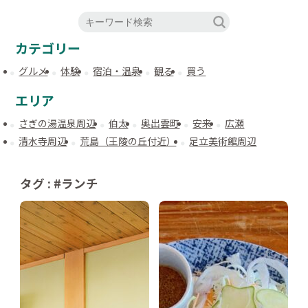
カテゴリー
グルメ
体験
宿泊・温泉
観る
買う
エリア
さぎの湯温泉周辺
伯太
奥出雲町
安来
広瀬
清水寺周辺
荒島（王陵の丘付近）
足立美術館周辺
タグ : #ランチ