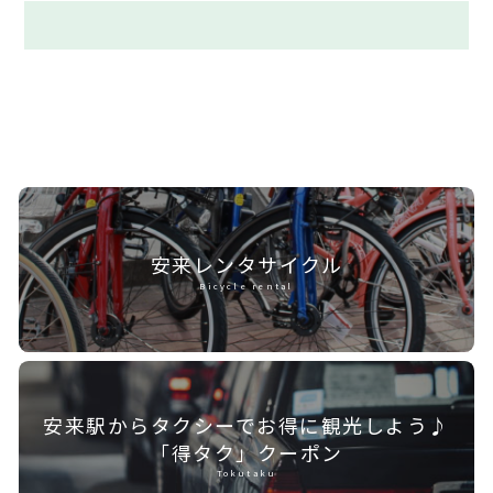
安来レンタ
サイクル
Bicycle rental
安来駅からタクシーで
お得に観光しよう♪
「得タク」クーポン
Tokutaku