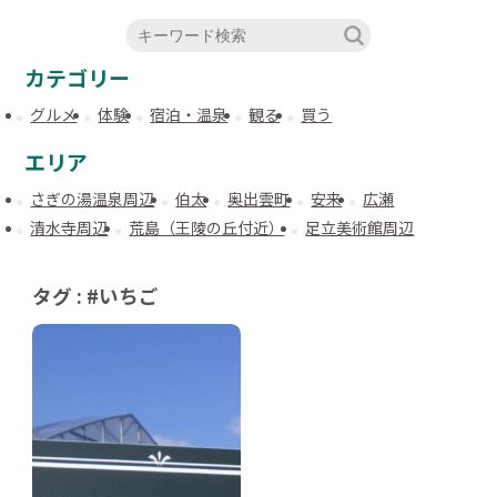
カテゴリー
グルメ
体験
宿泊・温泉
観る
買う
エリア
さぎの湯温泉周辺
伯太
奥出雲町
安来
広瀬
清水寺周辺
荒島（王陵の丘付近）
足立美術館周辺
タグ : #いちご