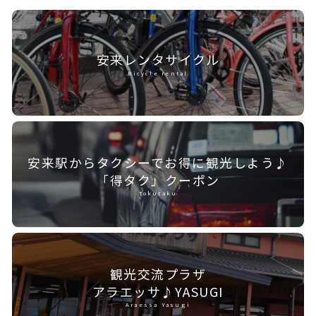
安来レンタ
サイクル
Bicycle rental
安来駅からタクシーで
お得に観光しよう♪
「得タク」クーポン
Tokutaku
観光交流プラザ
アラエッサ♪YASUGI
Araessa Yasugi