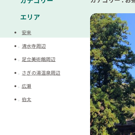
カテゴリー
エリア
安来
清水寺周辺
足立美術館周辺
さぎの湯温泉周辺
広瀬
伯太