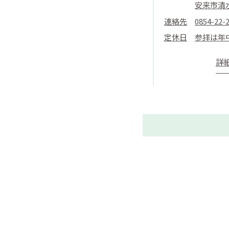
安来市清水
連絡先
0854-22-
定休日
参拝は年
詳