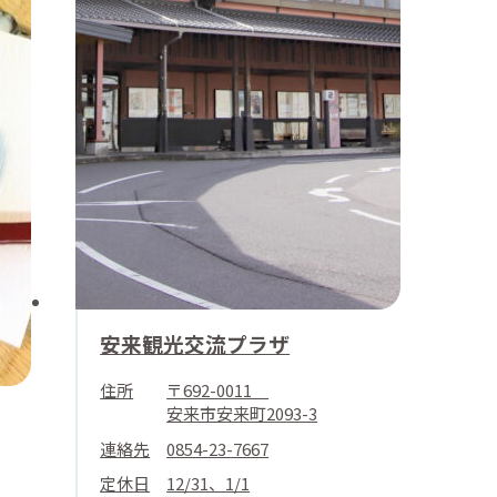
安来観光交流プラザ
住所
〒692-0011
安来市安来町2093-3
連絡先
0854-23-7667
定休日
12/31、1/1