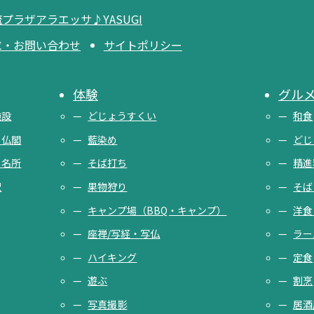
プラザアラエッサ♪YASUGI
求・お問い合わせ
サイトポリシー
体験
グル
施設
どじょうすくい
和食
・仏閣
藍染め
どじ
・名所
そば打ち
精進
駅
果物狩り
そば
キャンプ場（BBQ・キャンプ）
洋食
座禅/写経・写仏
ラー
ハイキング
定食
遊ぶ
割烹
写真撮影
居酒