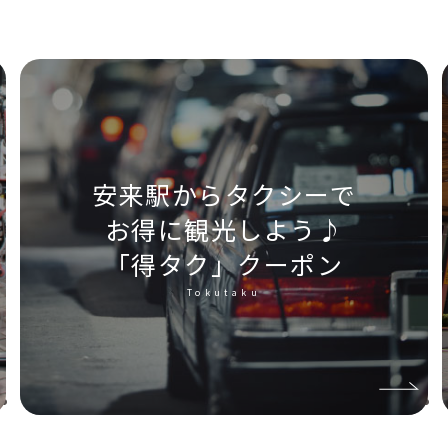
安来駅からタクシーで
お得に観光しよう♪
「得タク」クーポン
Tokutaku