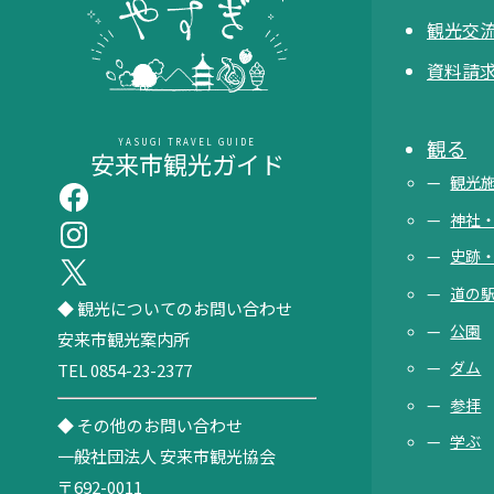
観光交流
資料請
観る
YASUGI TRAVEL GUIDE
安来市観光ガイド
観光
神社
史跡
道の
◆ 観光についてのお問い合わせ
公園
安来市観光案内所
ダム
TEL 0854-23-2377
参拝
◆ その他のお問い合わせ
学ぶ
一般社団法人 安来市観光協会
〒692-0011