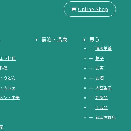
Online Shop
メ
宿泊・温泉
買う
清水羊羹
ょう料理
菓子
料理
お茶
・うどん
お酒
・カフェ
大豆製品
メン・中華
乳製品
工芸品
お土産品店
屋