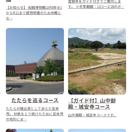
雲樹寺をガイド付きでご案内しま
す。 ※冬季期間：12/1～2/28のボ…
【お知らせ】 和鋼博物館はR8年4/1
からR11まで建物修繕のため休館と
な…
たたらを巡るコース
【ガイド付】山中御
殿・城安寺コース
たたらの積出港として栄えた安来
市。 砂鉄をとり続けたために安来市
山中御殿・城安寺コースです。
の地形にま…