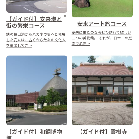
【ガイド付】安来港と
安来アート旅コース
街の繁栄コース
安来に来たのならぜひ訪れて欲しい
鉄の積出港からハガネの街へと発展
二つの美術館。 それが、日本一の庭
した安来は、古くから数々の文化人
園で名高…
を輩出してき…
【ガイド付】和鋼博物
【ガイド付】雲樹寺
館