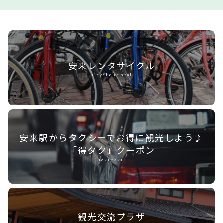
安来レンタ
サイクル
Bicycle rental
安来駅からタクシーで
お得に観光しよう♪
「得タク」クーポン
Tokutaku
観光交流プラザ