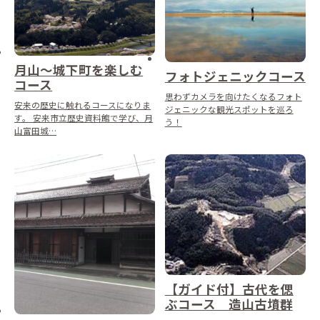
月山～城下町を楽しむ
フォトジェニックコース
コース
思わずカメラを向けたくなるフォト
安来の歴史に触れるコースになりま
ジェニックな観光スポットを巡ろ
す。 安来市立歴史資料館で学び、月
う！
山富田城…
【ガイド付】古代を偲
ぶコース 造山古墳群