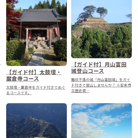
【ガイド付】月山富田
城登山コース
【ガイド付】太鼓壇・
巌倉寺コース
難攻不落の城「月山富田城」をガイ
ド付きで登山しませんか？ ※安来市
太鼓壇・巌倉寺をガイド付きでめぐ
立歴史資…
るコースです。