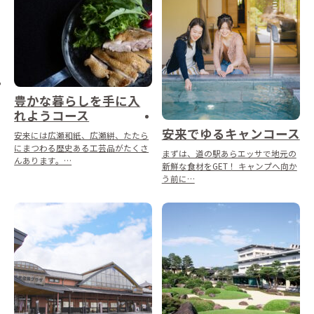
豊かな暮らしを手に入
れようコース
安来でゆるキャンコース
安来には広瀬和紙、広瀬絣、たたら
にまつわる歴史ある工芸品がたくさ
まずは、道の駅あらエッサで地元の
んあります。…
新鮮な食材をGET！ キャンプへ向か
う前に…