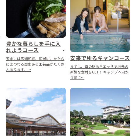
豊かな暮らしを手に入
れようコース
安来でゆるキャンコース
安来には広瀬和紙、広瀬絣、たたら
にまつわる歴史ある工芸品がたくさ
まずは、道の駅あらエッサで地元の
んあります。…
新鮮な食材をGET！ キャンプへ向か
う前に…