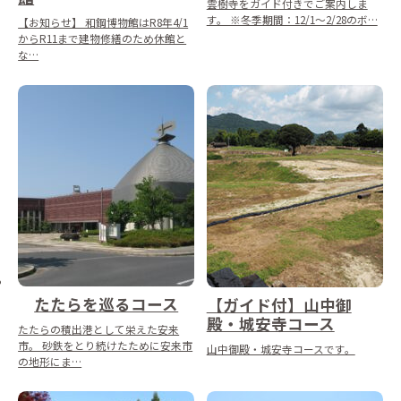
雲樹寺をガイド付きでご案内しま
す。 ※冬季期間：12/1～2/28のボ…
【お知らせ】 和鋼博物館はR8年4/1
からR11まで建物修繕のため休館と
な…
たたらを巡るコース
【ガイド付】山中御
殿・城安寺コース
たたらの積出港として栄えた安来
市。 砂鉄をとり続けたために安来市
山中御殿・城安寺コースです。
の地形にま…