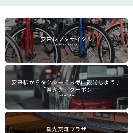
安来レンタ
サイクル
Bicycle rental
安来駅からタクシーで
お得に観光しよう♪
「得タク」クーポン
Tokutaku
観光交流プラザ