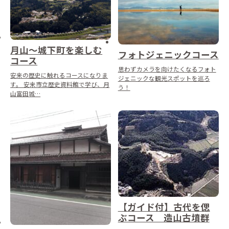
月山～城下町を楽しむ
フォトジェニックコース
コース
思わずカメラを向けたくなるフォト
安来の歴史に触れるコースになりま
ジェニックな観光スポットを巡ろ
す。 安来市立歴史資料館で学び、月
う！
山富田城…
【ガイド付】古代を偲
ぶコース 造山古墳群