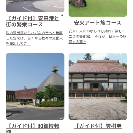
【ガイド付】安来港と
安来アート旅コース
街の繁栄コース
安来に来たのならぜひ訪れて欲しい
鉄の積出港からハガネの街へと発展
二つの美術館。 それが、日本一の庭
した安来は、古くから数々の文化人
園で名高…
を輩出してき…
【ガイド付】和鋼博物
【ガイド付】雲樹寺
館