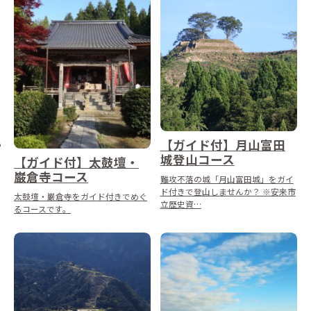
【ガイド付】月山富田
城登山コース
【ガイド付】太鼓壇・
巌倉寺コース
難攻不落の城「月山富田城」をガイ
ド付きで登山しませんか？ ※安来市
太鼓壇・巌倉寺をガイド付きでめぐ
立歴史資…
るコースです。