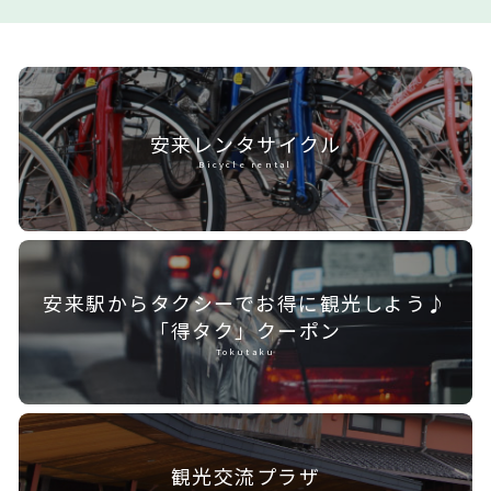
安来レンタ
サイクル
Bicycle rental
安来駅からタクシーで
お得に観光しよう♪
「得タク」クーポン
Tokutaku
観光交流プラザ