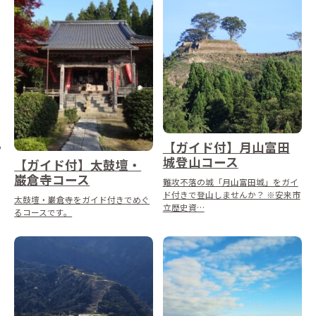
【ガイド付】月山富田
城登山コース
【ガイド付】太鼓壇・
巌倉寺コース
難攻不落の城「月山富田城」をガイ
ド付きで登山しませんか？ ※安来市
太鼓壇・巌倉寺をガイド付きでめぐ
立歴史資…
るコースです。