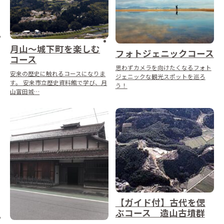
月山～城下町を楽しむ
フォトジェニックコース
コース
思わずカメラを向けたくなるフォト
安来の歴史に触れるコースになりま
ジェニックな観光スポットを巡ろ
す。 安来市立歴史資料館で学び、月
う！
山富田城…
【ガイド付】古代を偲
ぶコース 造山古墳群