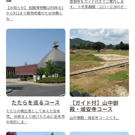
雲樹寺をガイド付きでご案内しま
す。 ※冬季期間：12/1～2/28のボ…
【お知らせ】 和鋼博物館はR8年4/1
からR11まで建物修繕のため休館と
な…
たたらを巡るコース
【ガイド付】山中御
殿・城安寺コース
たたらの積出港として栄えた安来
市。 砂鉄をとり続けたために安来市
山中御殿・城安寺コースです。
の地形にま…