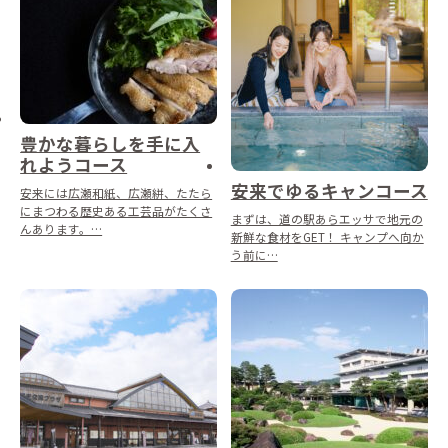
豊かな暮らしを手に入
れようコース
安来でゆるキャンコース
安来には広瀬和紙、広瀬絣、たたら
にまつわる歴史ある工芸品がたくさ
まずは、道の駅あらエッサで地元の
んあります。…
新鮮な食材をGET！ キャンプへ向か
う前に…