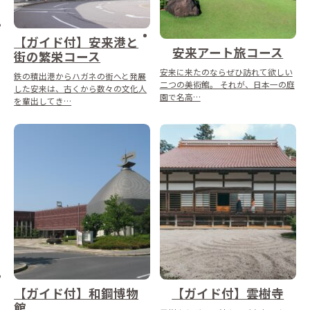
【ガイド付】安来港と
安来アート旅コース
街の繁栄コース
安来に来たのならぜひ訪れて欲しい
鉄の積出港からハガネの街へと発展
二つの美術館。 それが、日本一の庭
した安来は、古くから数々の文化人
園で名高…
を輩出してき…
【ガイド付】和鋼博物
【ガイド付】雲樹寺
館