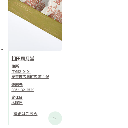
祖田風月堂
住所
〒692-0404
安来市広瀬町広瀬1146
連絡先
0854-32-2529
定休日
木曜日
詳細はこちら