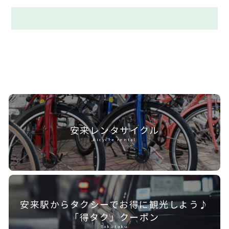
安来レンタ
サイクル
Bicycle rental
安来駅からタクシーで
お得に観光しよう♪
「得タク」クーポン
Tokutaku