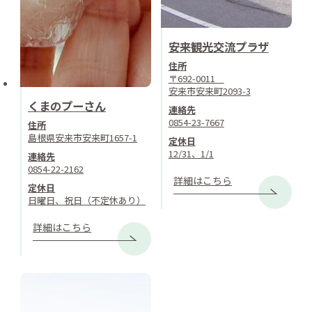
安来観光交流プラザ
住所
〒692-0011
安来市安来町2093-3
くまのプーさん
連絡先
0854-23-7667
住所
島根県安来市安来町1657-1
定休日
12/31、1/1
連絡先
0854-22-2162
詳細はこちら
定休日
日曜日、祝日（不定休あり）
詳細はこちら