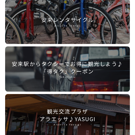
安来レンタ
サイクル
Bicycle rental
安来駅からタクシーで
お得に観光しよう♪
「得タク」クーポン
Tokutaku
観光交流プラザ
アラエッサ♪YASUGI
Araessa Yasugi