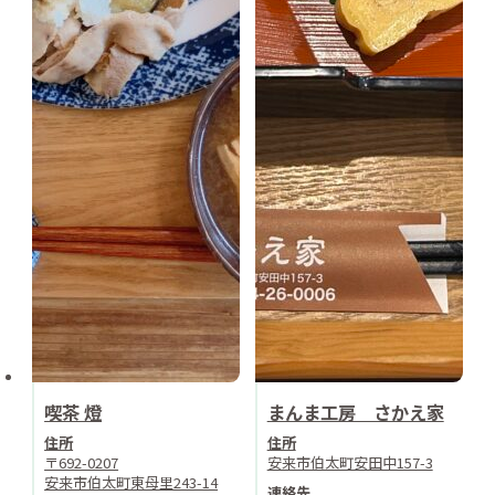
喫茶 燈
まんま工房 さかえ家
住所
住所
〒692-0207
安来市伯太町安田中157-3
安来市伯太町東母里243-14
連絡先