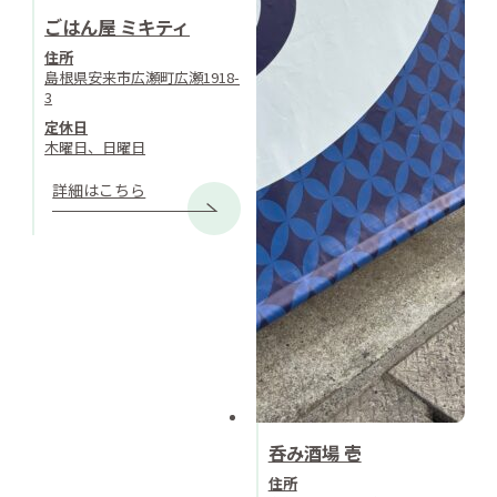
ごはん屋 ミキティ
住所
島根県安来市広瀬町広瀬1918-
3
定休日
木曜日、日曜日
詳細はこちら
呑み酒場 壱
住所