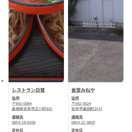
レストラン白鷺
食堂みねや
住所
住所
〒692-0064
〒692-0024
島根県安来市古川町835
安来市島田町2547
連絡先
連絡先
0854-28-6300
0854-22-0839
定休日
定休日