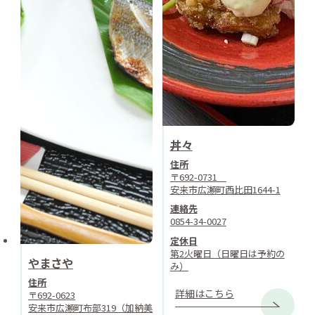
丼々
住所
〒692-0731
安来市広瀬町西比田1644-1
連絡先
0854-34-0027
定休日
第2火曜日（日曜日は予約の
やまさや
み）
住所
詳細はこちら
〒692-0623
安来市広瀬町布部319（加納美