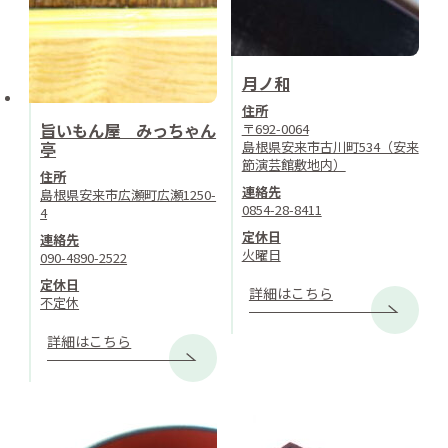
月ノ和
住所
旨いもん屋 みっちゃん
〒692-0064
島根県安来市古川町534（安来
亭
節演芸館敷地内）
住所
連絡先
島根県安来市広瀬町広瀬1250-
0854-28-8411
4
定休日
連絡先
火曜日
090-4890-2522
定休日
詳細はこちら
不定休
詳細はこちら