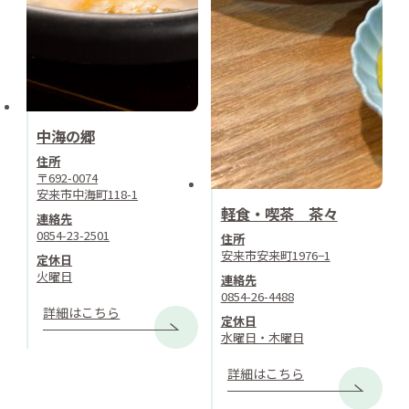
中海の郷
住所
〒692-0074
安来市中海町118-1
軽食・喫茶 茶々
連絡先
0854-23-2501
住所
安来市安来町1976−1
定休日
火曜日
連絡先
0854-26-4488
詳細はこちら
定休日
水曜日・木曜日
詳細はこちら