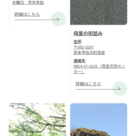
水曜日 年末年始
詳細はこちら
母里の街並み
住所
〒692-0207
安来市伯太町母里
連絡先
0854-37-0225（母里交流セン
ター）
詳細はこちら