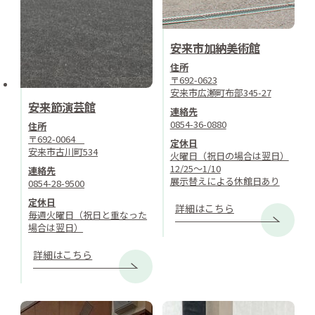
安来市加納美術館
住所
〒692-0623
安来市広瀬町布部345-27
安来節演芸館
連絡先
0854-36-0880
住所
〒692-0064
定休日
安来市古川町534
火曜日（祝日の場合は翌日）
12/25～1/10
連絡先
展示替えによる休館日あり
0854-28-9500
定休日
詳細はこちら
毎週火曜日（祝日と重なった
場合は翌日）
詳細はこちら