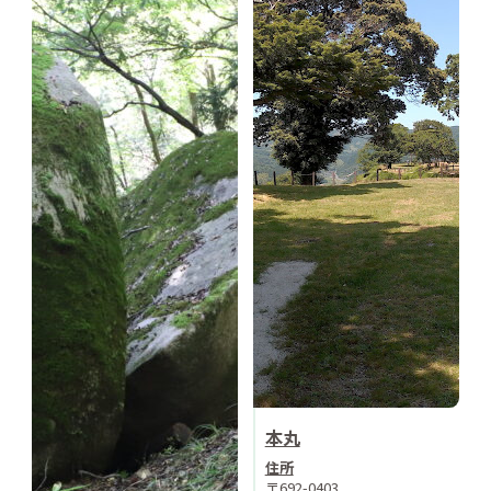
本丸
住所
〒692-0403