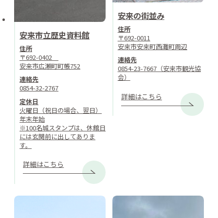
安来の街並み
住所
安来市立歴史資料館
〒692-0011
安来市安来町西灘町周辺
住所
〒692-0402
連絡先
安来市広瀬町町帳752
0854-23-7667（安来市観光協
会）
連絡先
0854-32-2767
詳細はこちら
定休日
火曜日（祝日の場合、翌日）
年末年始
※100名城スタンプは、休館日
には玄関前に出してありま
す。
詳細はこちら