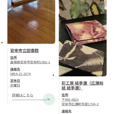
安来市立図書館
住所
島根県安来市安来町1062-1
連絡先
0854-22-2574
定休日
彩工房 紙季漉（広瀬和
水曜日
紙 紙季漉）
詳細はこちら
住所
〒692-0623
安来市広瀬町布部1704−2
連絡先