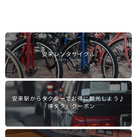
安来レンタ
サイクル
Bicycle rental
安来駅からタクシーで
お得に観光しよう♪
「得タク」クーポン
Tokutaku