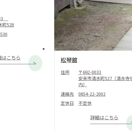
033
町528
2530
細はこちら
松琴舘
住所
〒692-0033
安来市清水町527（清水寺
内）
連絡先
0854-22-2002
定休日
不定休
詳細はこちら