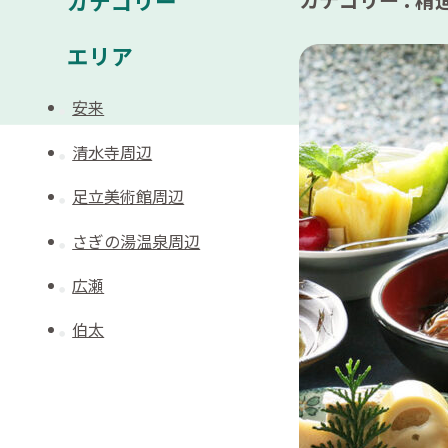
カテゴリー
エリア
安来
清水寺周辺
足立美術館周辺
さぎの湯温泉周辺
広瀬
伯太