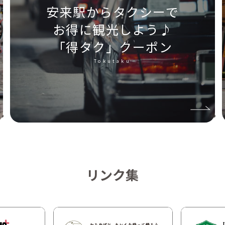
安来駅からタクシーで
お得に観光しよう♪
「得タク」クーポン
Tokutaku
リンク集