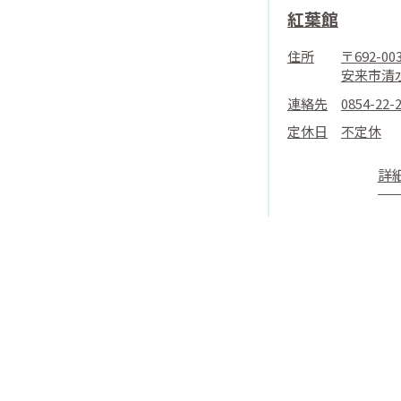
紅葉館
住所
〒692-0
安来市清水
連絡先
0854-22-
定休日
不定休
詳