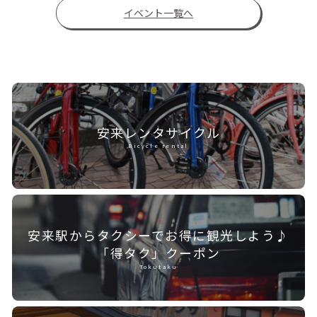
イベント一覧へ
安来レンタ
サイクル
Bicycle rental
安来駅からタクシーで
お得に観光しよう♪
「得タク」クーポン
Tokutaku