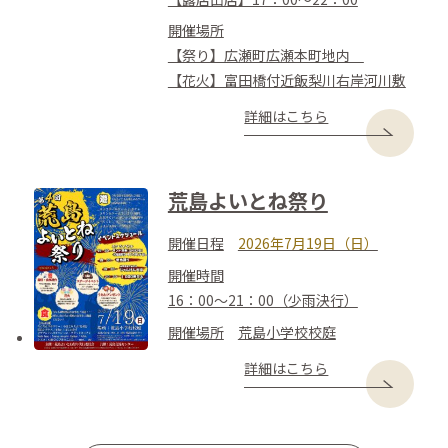
開催場所
【祭り】広瀬町広瀬本町地内
【花火】富田橋付近飯梨川右岸河川敷
詳細はこちら
荒島よいとね祭り
開催日程
2026年7月19日（日）
開催時間
16：00～21：00（少雨決行）
開催場所
荒島小学校校庭
詳細はこちら