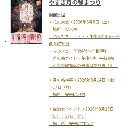
やすぎ月の輪まつり
開催日程
＜花火大会＞2026年8月8日（土）
場所：安来港
花火打ち上げ・・・午後8時８分～午
後８時30分
マルシェ：午後4時～午後9時
月の輪ナイト：午後4時～午後9時
※有料観覧席の設置はありません。
＜月の輪神事＞2026年8月14日（金）
～17日（月）
場所：安来町地内
＜自治会イベント＞2026年8月16日
（日）・17日（月）
場 所：安来町市街地