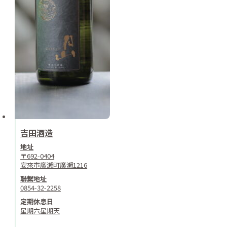
吉田酒造
地址
〒692-0404
安來市廣瀨町廣瀨1216
聯繫地址
0854-32-2258
定期休息日
星期六星期天