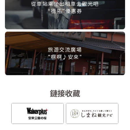
從車站乘坐出租車去觀光吧
“德拓”優惠券
旅遊交流廣場
"啊啊♪安來"
鏈接收藏