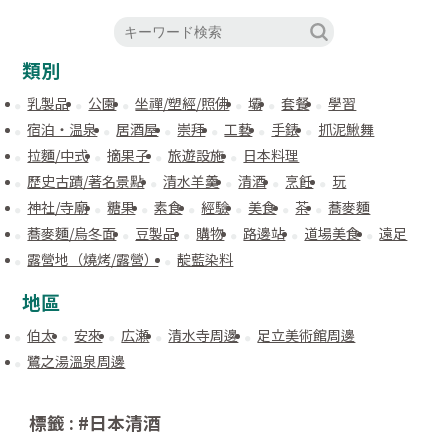
類別
乳製品
公園
坐禪/塑經/照佛
壩
套餐
學習
宿泊・温泉
居酒屋
崇拜
工藝
手錶
抓泥鰍舞
拉麵/中式
摘果子
旅遊設施
日本料理
歷史古蹟/著名景點
清水羊羹
清酒
烹飪
玩
神社/寺廟
糖果
素食
經驗
美食
茶
蕎麥麵
蕎麥麵/烏冬面
豆製品
購物
路邊站
道場美食
遠足
露營地（燒烤/露營）
靛藍染料
地區
伯太
安來
広瀬
清水寺周邊
足立美術館周邊
鷺之湯溫泉周邊
標籤 : #日本清酒