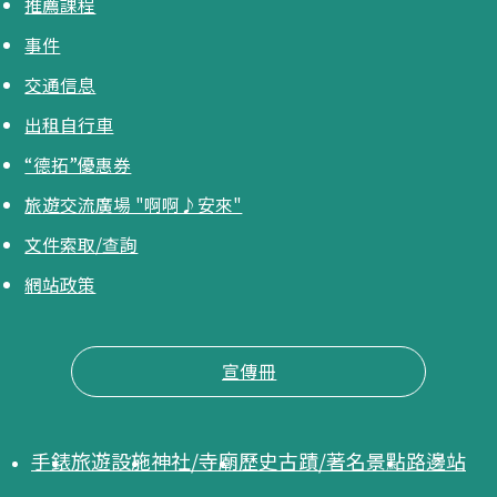
推薦課程
事件
交通信息
出租自行車
“德拓”優惠券
旅遊交流廣場 "啊啊♪安來"
文件索取/查詢
網站政策
宣傳冊
手錶
旅遊設施
神社/寺廟
歷史古蹟/著名景點
路邊站