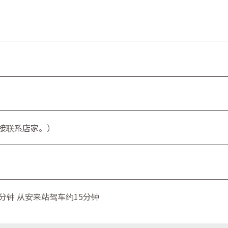
接联系店家。）
0分钟 从安来站驾车约15分钟