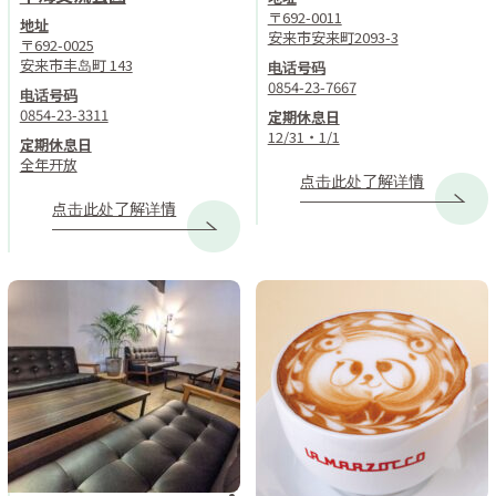
〒692-0011
地址
安来市安来町2093-3
〒692-0025
安来市丰岛町 143
电话号码
0854-23-7667
电话号码
0854-23-3311
定期休息日
12/31・1/1
定期休息日
全年开放
点击此处了解详情
点击此处了解详情