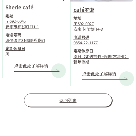
Sherie café
café罗索
地址
地址
〒692-0045
〒692-0027
安来市柿谷町471-1
安来市门浓町4-3
电话号码
电话号码
请仅通过SNS联系我们
0854-22-1177
定期休息日
定期休息日
周一
周日（如遇节假日则照常营业）
新年假期
点击此处了解详情
点击此处了解详情
返回列表