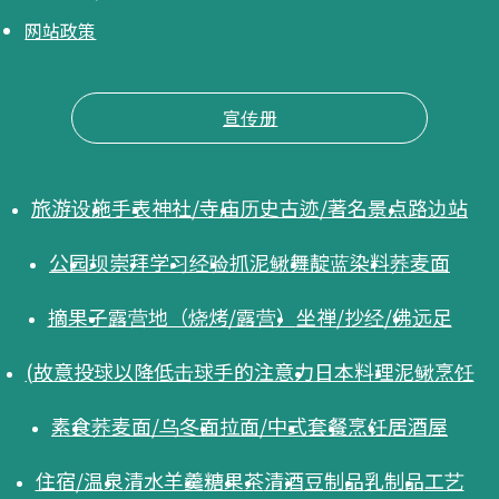
网站政策
宣传册
旅游设施
手表
神社/寺庙
历史古迹/著名景点
路边站
公园
坝
崇拜
学习
经验
抓泥鳅舞
靛蓝染料
荞麦面
摘果子
露营地（烧烤/露营）
坐禅/抄经/佛
远足
(故意投球以降低击球手的注意力
日本料理
泥鳅烹饪
素食
荞麦面/乌冬面
拉面/中式
套餐
烹饪
居酒屋
住宿/温泉
清水羊羹
糖果
茶
清酒
豆制品
乳制品
工艺