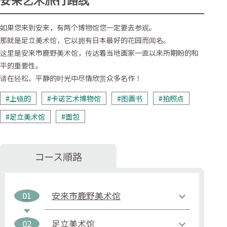
如果您来到安来，有两个博物馆您一定要去参观。
那就是足立美术馆，它以拥有日本最好的花园而闻名。
这里是安来市鹿野美术馆，传达着当地画家一直以来所期盼的和
平的重要性。
请在轻松、平静的时光中尽情欣赏众多名作！
#上镜的
#卡诺艺术博物馆
#图画书
#拍照点
#足立美术馆
#面包
コース順路
01
安来市鹿野美术馆
02
足立美术馆