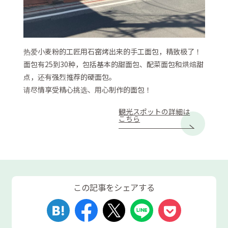
热爱小麦粉的工匠用石窑烤出来的手工面包，精致极了！
面包有25到30种，包括基本的甜面包、​​配菜面包和烘焙甜
点，还有强烈推荐的硬面包。
请尽情享受精心挑选、用心制作的面包！
観光スポットの詳細は
こちら
この記事をシェアする