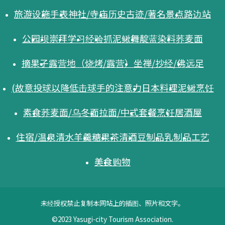
旅游设施
手表
神社/寺庙
历史古迹/著名景点
路边站
公园
坝
崇拜
学习
经验
抓泥鳅舞
靛蓝染料
荞麦面
摘果子
露营地（烧烤/露营）
坐禅/抄经/佛
远足
(故意投球以降低击球手的注意力
日本料理
泥鳅烹饪
素食
荞麦面/乌冬面
拉面/中式
套餐
烹饪
居酒屋
住宿/温泉
清水羊羹
糖果
茶
清酒
豆制品
乳制品
工艺
美食
购物
未经授权禁止复制本网站上的插图、照片和文字。
©2023 Yasugi-city Tourism Association.