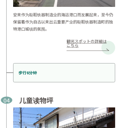
安来作为鞑靼铁器制造业的海运港口而发展起来，至今仍
保留着作为自古以来出云重要产业的鞑靼铁器制造町的独
特港口城镇的氛围。
観光スポットの詳細は
こちら
步行6分钟
儿童读物坪
04