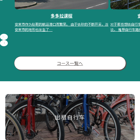
我们
安来散步自行车路线
于铁砂的不断开采，连
对于那些想骑自行车探索白田地区的自然、历史和文化的人来
说， 推荐自行车路线！…
コース一覧へ
出租自行车