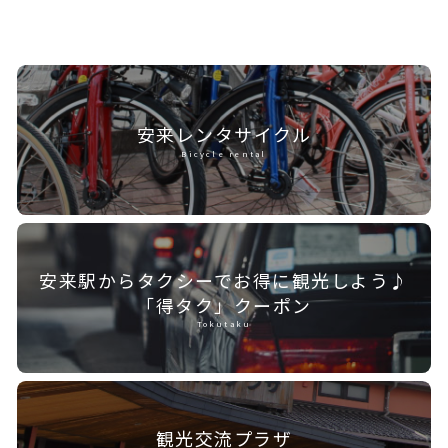
安来レンタ
サイクル
Bicycle rental
安来駅からタクシーで
お得に観光しよう♪
「得タク」クーポン
Tokutaku
観光交流プラザ