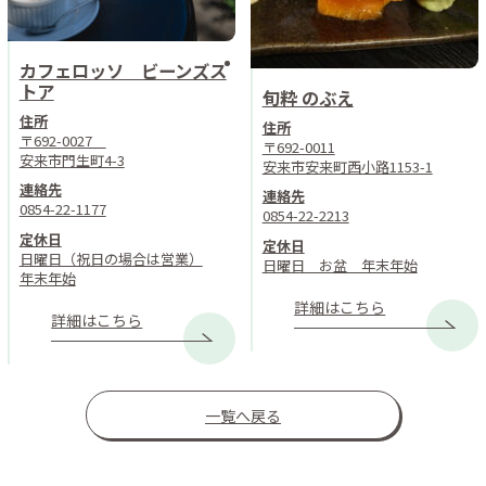
カフェロッソ ビーンズス
トア
旬粋 のぶえ
住所
住所
〒692-0027
〒692-0011
安来市門生町4-3
安来市安来町西小路1153-1
連絡先
連絡先
0854-22-1177
0854-22-2213
定休日
定休日
日曜日（祝日の場合は営業）
日曜日 お盆 年末年始
年末年始
詳細はこちら
詳細はこちら
一覧へ戻る