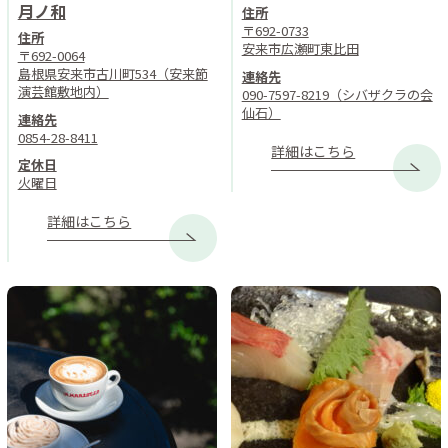
月ノ和
住所
〒692-0733
住所
安来市広瀬町東比田
〒692-0064
島根県安来市古川町534（安来節
連絡先
演芸館敷地内）
090-7597-8219（シバザクラの会
仙石）
連絡先
0854-28-8411
詳細はこちら
定休日
火曜日
詳細はこちら