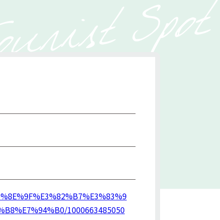
%E5%8E%9F%E3%82%B7%E3%83%9
8%E7%94%B0/1000663485050