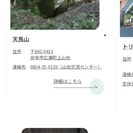
天馬山
ト
住所
〒692-0413
安来市広瀬町上山佐
住所
連絡先
0854-35-0129（山佐交流センター）
連絡
詳細はこちら
定休