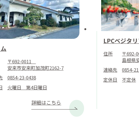
LPCベジタ
リム
住所
〒692-0
島根県安
〒692-0011
安来市安来町加茂町2162-7
連絡先
0854-21
先
0854-23-0438
定休日
不定休
日
火曜日 第4日曜日
詳細はこちら