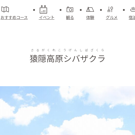
おすすめコース
イベント
観る
体験
グルメ
宿
さるがくれこうげんしばざくら
猿隠高原シバザクラ