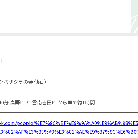
田
19（シバザクラの会 仙石）
0分 高野IC か 雲南吉田IC から車で約1時間
ebook.com/people/%E7%8C%BF%E9%9A%A0%E9%AB%98
3%82%AF%E3%83%A9%E3%81%AE%E9%87%8C%E6%B0%B