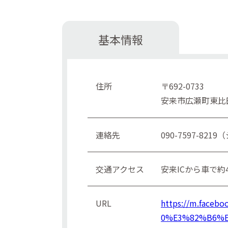
基本情報
住所
〒692-0733
安来市広瀬町東比
連絡先
090-7597-82
交通アクセス
安来ICから車で約4
URL
https://m.fac
0%E3%82%B6%E