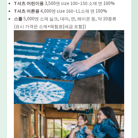
T셔츠 어린이용
3,500엔 size 100~150 소재 면 100%
T셔츠 어른용
4,000엔 size 160~LL소재 면 100%
스톨
5,000엔 소재 실크, 대마, 면, 레이온 등, 약 10종류
(표시 가격은 소재+체험료[세금 포함])