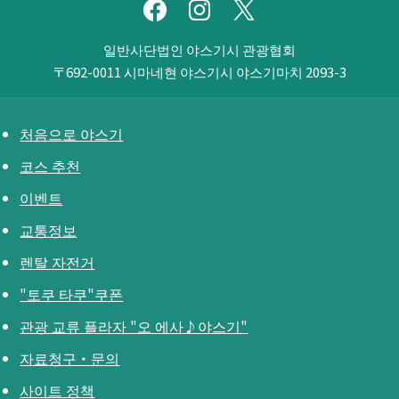
일반사단법인 야스기시 관광협회
〒692-0011
시마네현 야스기시 야스기마치 2093-3
처음으로 야스기
코스 추천
이벤트
교통정보
렌탈 자전거
"토쿠 타쿠"쿠폰
관광 교류 플라자 "오 에사♪야스기"
자료청구・문의
사이트 정책