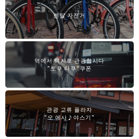
렌탈 자전거
역에서 택시로 관광합시다
"토쿠 타쿠"쿠폰
관광 교류 플라자
"오 에사♪야스기"