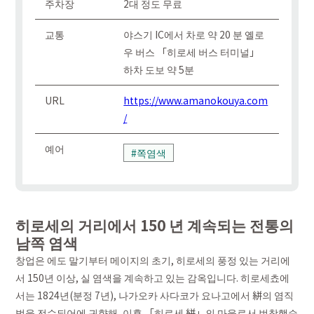
주차장
2대 정도 무료
교통
야스기 IC에서 차로 약 20 분 옐로
우 버스 「히로세 버스 터미널」
하차 도보 약 5분
URL
https://www.amanokouya.com
/
예어
#쪽염색
히로세의 거리에서 150 년 계속되는 전통의
남쪽 염색
창업은 에도 말기부터 메이지의 초기, 히로세의 풍정 있는 거리에
서 150년 이상, 실 염색을 계속하고 있는 감옥입니다. 히로세쵸에
서는 1824년(분정 7년), 나가오카 사다코가 요나고에서 絣의 염직
법을 전수되어에 귀향해, 이후 「히로세 絣」의 마을로서 번창했습