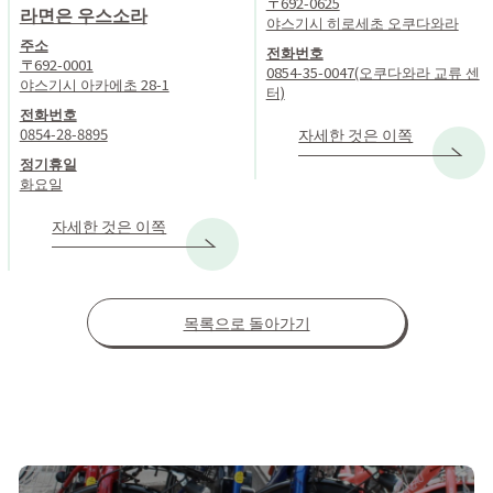
〒692-0625
라면은 우스소라
야스기시 히로세초 오쿠다와라
주소
전화번호
〒692-0001
0854-35-0047(오쿠다와라 교류 센
야스기시 아카에초 28-1
터)
전화번호
0854-28-8895
자세한 것은 이쪽
정기휴일
화요일
자세한 것은 이쪽
목록으로 돌아가기