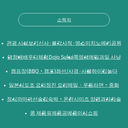
소책자
관광 시설
보기
신사·불각
사적·명소
미치노에키
공원
댐
참배
배우다
체험
Dojo Sukui
쪽염색
메밀
과일 사냥
캠프장(BBQ・캠프)
좌선/사경·사불
하이킹
놀다
일본식
도조 요리
정진 요리
메밀 · 우동
라면・중화
정식
까마귀
선술집
숙박・온천
시미즈 양갱
과자
차
술
콩 제품
유제품
공예품
미식
쇼핑