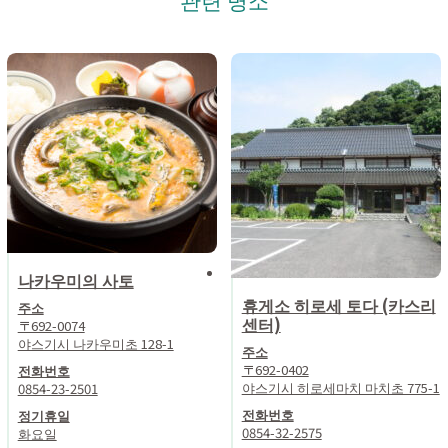
나카우미의 사토
휴게소 히로세 토다 (카스리
주소
센터)
〒692-0074
야스기시 나카우미초 128-1
주소
〒692-0402
전화번호
야스기시 히로세마치 마치초 775-1
0854-23-2501
전화번호
정기휴일
0854-32-2575
화요일