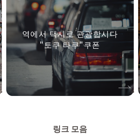
역에서 택시로 관광합시다
"토쿠 타쿠"쿠폰
링크 모음