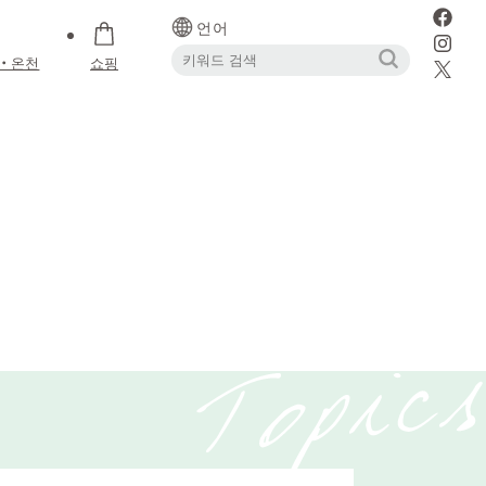
언어
・온천
쇼핑