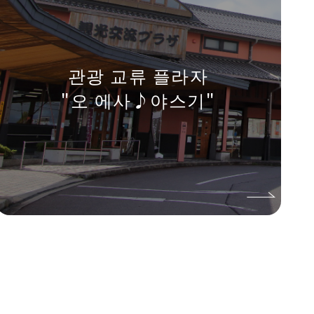
관광 교류 플라자
"오 에사♪야스기"