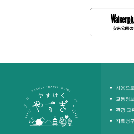
처음으로
교통정
관광 교
자료청