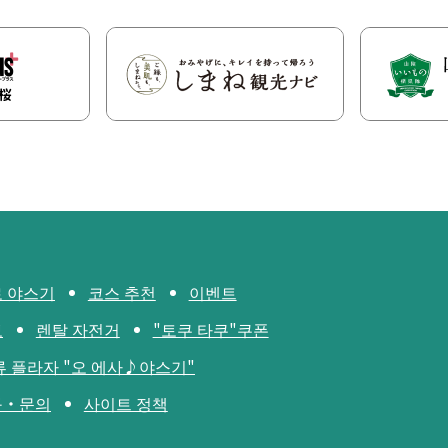
 야스기
코스 추천
이벤트
보
렌탈 자전거
"토쿠 타쿠"쿠폰
류 플라자 "오 에사♪야스기"
구・문의
사이트 정책