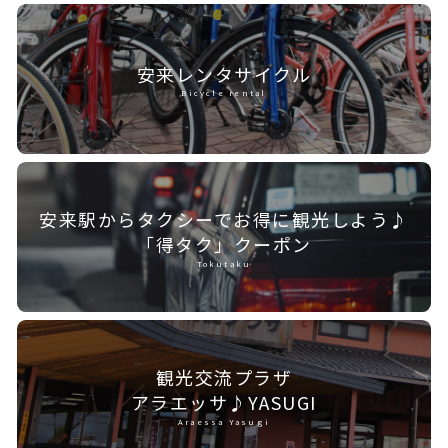
安来レンタ
サイクル
Bicycle rental
安来駅からタクシーで
お得に観光しよう♪
「得タク」クーポン
Tokutaku
観光交流プラザ
アラエッサ♪YASUGI
Araessa Yasugi