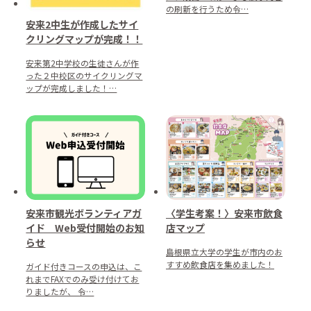
の刷新を行うため令…
安来2中生が作成したサイ
クリングマップが完成！！
安来第2中学校の生徒さんが作
った２中校区のサイクリングマ
ップが完成しました！…
安来市観光ボランティアガ
〈学生考案！〉安来市飲食
イド Web受付開始のお知
店マップ
らせ
島根県立大学の学生が市内のお
すすめ飲食店を集めました！
ガイド付きコースの申込は、こ
れまでFAXでのみ受け付けてお
りましたが、 令…