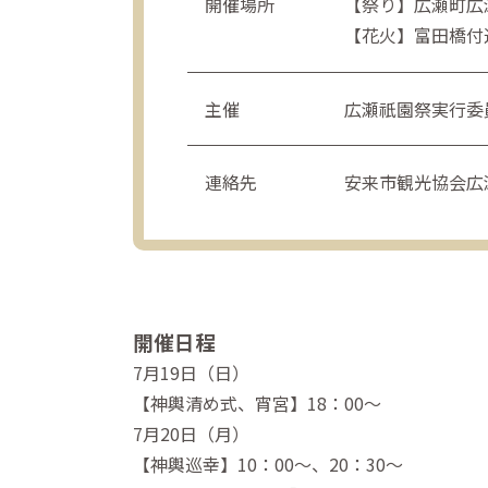
開催場所
【祭り】広瀬町
【花火】富田橋付
主催
広瀬祇園祭実行委
連絡先
安来市観光協会広瀬支
開催日程
7月19日（日）
【神輿清め式、宵宮】18：00～
7月20日（月）
【神輿巡幸】10：00～、20：30～