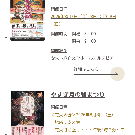
開催日程
2026年8月7日（金）8日（土）9日
（日）
開催時間
開場 8：00
開会 9：00
開催場所
安来市総合文化ホールアルテピア
詳細はこちら
やすぎ月の輪まつり
開催日程
＜花火大会＞2026年8月8日（土）
場所：安来港
花火打ち上げ・・・午後8時８分～午