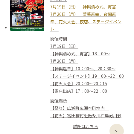
7月19日（日） 神輿清め式、宵宮
7月20日（月） 薄暮巡幸、夜間巡
幸、花火大会、夜店、ステージイベン
ト
開催時間
7月19日（日）
【神輿清め式、宵宮】18：00～
7月20日（月）
【神輿巡幸】10：00～、20：30～
【ステージイベント】19：00～22：00
【花火大会】20：00～20：15
【露店出店】17：00～22：00
開催場所
【祭り】広瀬町広瀬本町地内
【花火】富田橋付近飯梨川右岸河川敷
詳細はこちら