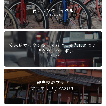
安来レンタ
サイクル
Bicycle rental
安来駅からタクシーで
お得に観光しよう♪
「得タク」クーポン
Tokutaku
観光交流プラザ
アラエッサ♪YASUGI
Araessa Yasugi