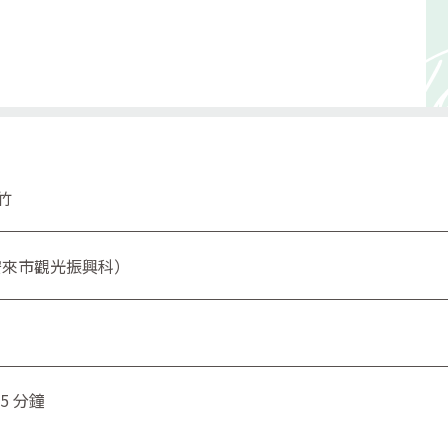
竹
0（安來市觀光振興科）
35 分鐘