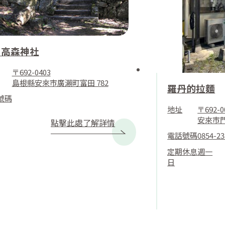
日高森神社
〒692-0403
島根縣安來市廣瀨町富田 782
羅丹的拉麵
號碼
地址
〒692-0
安來市門
點擊此處了解詳情
電話號碼
0854-23
定期休息
週一
日