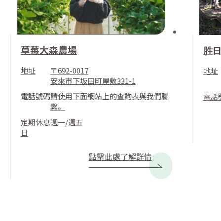
草莓大森農場
胜
地址
〒692-0017
地址
安來市下坂田町屋敷331-1
電話號碼
請使用下面網站上的查詢表與我們聯
電話
繫。
定期休息
週一/週五
日
點擊此處了解詳情