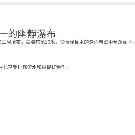
一的幽靜瀑布
的三層瀑布。主瀑布高10米，從長滿樹木的深色岩壁中傾瀉而下
在此享受掛麵流水和捕捉虹鱒魚。