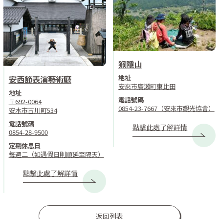
猴隱山
地址
安西節表演藝術廳
安來市廣瀨町東比田
地址
電話號碼
〒692-0064
0854-23-7667（安來市觀光協會）
安木市古川町534
電話號碼
點擊此處了解詳情
0854-28-9500
定期休息日
每週二（如遇假日則順延至隔天）
點擊此處了解詳情
返回列表