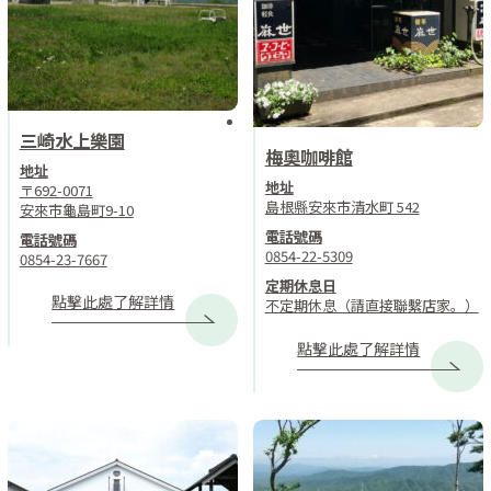
三崎水上樂園
梅奧咖啡館
地址
地址
〒692-0071
島根縣安來市清水町 542
安來市龜島町9-10
電話號碼
電話號碼
0854-22-5309
0854-23-7667
定期休息日
點擊此處了解詳情
不定期休息（請直接聯繫店家。）
點擊此處了解詳情