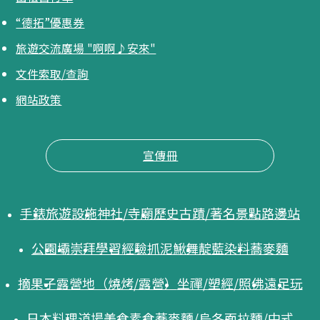
“德拓”優惠券
旅遊交流廣場 "啊啊♪安來"
文件索取/查詢
網站政策
宣傳冊
手錶
旅遊設施
神社/寺廟
歷史古蹟/著名景點
路邊站
公園
壩
崇拜
學習
經驗
抓泥鰍舞
靛藍染料
蕎麥麵
摘果子
露營地（燒烤/露營）
坐禪/塑經/照佛
遠足
玩
日本料理
道場美食
素食
蕎麥麵/烏冬面
拉麵/中式