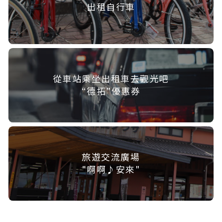
出租自行車
從車站乘坐出租車去觀光吧
“德拓”優惠券
旅遊交流廣場
"啊啊♪安來"