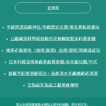
宣傳冊
手錶
旅遊設施
神社/寺廟
歷史古蹟/著名景點
路邊站
公園
壩
崇拜
學習
經驗
抓泥鰍舞
靛藍染料
蕎麥麵
摘果子
露營地（燒烤/露營）
坐禪/塑經/照佛
遠足
玩
日本料理
道場美食
素食
蕎麥麵/烏冬面
拉麵/中式
套餐
烹飪
居酒屋
宿泊・温泉
清水羊羹
糖果
茶
清酒
豆製品
乳製品
工藝
美食
購物
禁止未經授權複製本網站上發布的插圖、照片和文字。