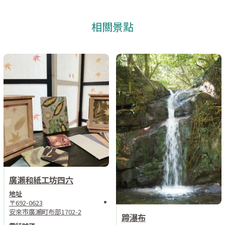
相關景點
廣瀨和紙工坊四六
地址
〒692-0623
安來市廣瀨町布部1702-2
蹄瀑布