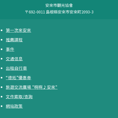
安來市觀光協會
〒692-0011
島根縣安來市安來町2093-3
第一次來安來
推薦課程
事件
交通信息
出租自行車
“德拓”優惠券
旅遊交流廣場 "啊啊♪安來"
文件索取/查詢
網站政策