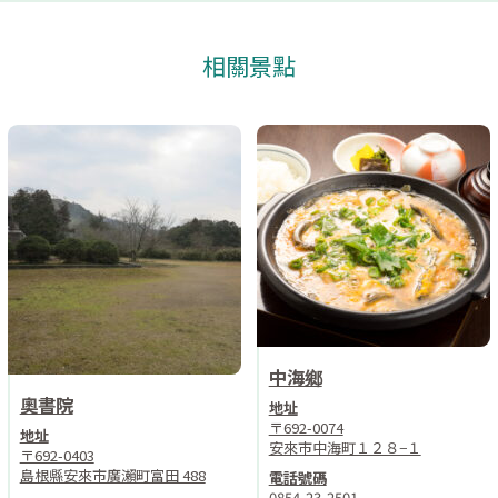
相關景點
中海鄉
奧書院
地址
〒692-0074
地址
安來市中海町１２８−１
〒692-0403
島根縣安來市廣瀨町富田 488
電話號碼
0854-23-2501