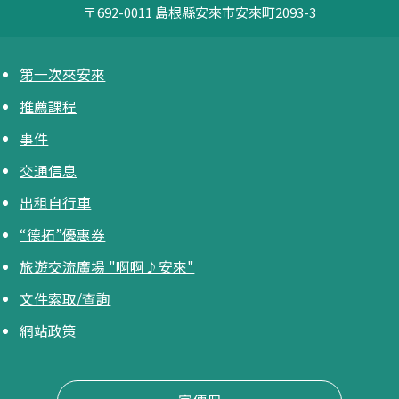
〒692-0011
島根縣安來市安來町2093-3
第一次來安來
推薦課程
事件
交通信息
出租自行車
“德拓”優惠券
旅遊交流廣場 "啊啊♪安來"
文件索取/查詢
網站政策