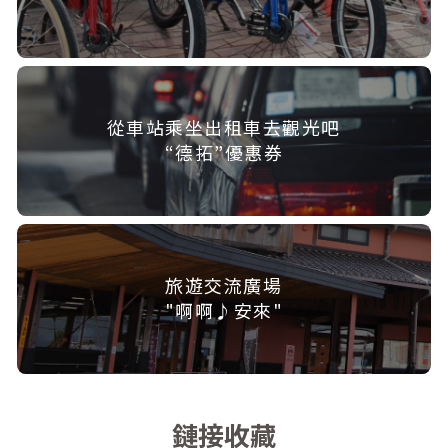
從車站乘坐出租車去觀光吧
“德拓”優惠券
旅遊交流廣場
"啊啊♪安來"
鏈接收藏