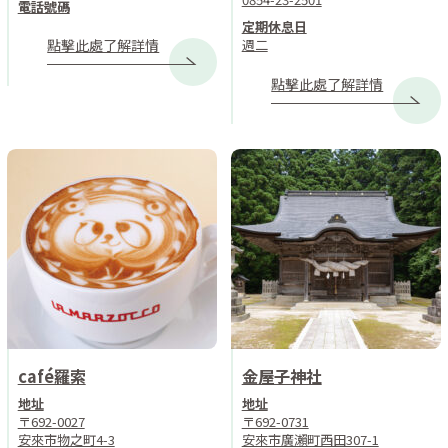
電話號碼
定期休息日
週二
點擊此處了解詳情
點擊此處了解詳情
café羅索
金屋子神社
地址
地址
〒692-0027
〒692-0731
安來市物之町4-3
安來市廣瀨町西田307-1