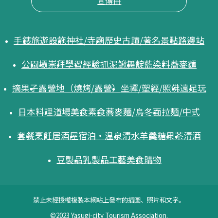
宣傳冊
手錶
旅遊設施
神社/寺廟
歷史古蹟/著名景點
路邊站
公園
壩
崇拜
學習
經驗
抓泥鰍舞
靛藍染料
蕎麥麵
摘果子
露營地（燒烤/露營）
坐禪/塑經/照佛
遠足
玩
日本料理
道場美食
素食
蕎麥麵/烏冬面
拉麵/中式
套餐
烹飪
居酒屋
宿泊・温泉
清水羊羹
糖果
茶
清酒
豆製品
乳製品
工藝
美食
購物
禁止未經授權複製本網站上發布的插圖、照片和文字。
©2023 Yasugi-city Tourism Association.