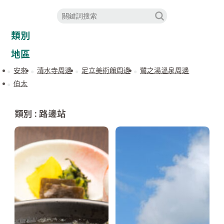
類別
地區
安來
清水寺周邊
足立美術館周邊
鷺之湯溫泉周邊
伯太
類別 : 路邊站