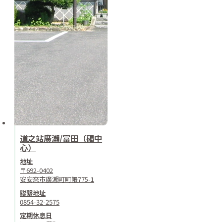
道之站廣瀨/富田（碣中
心）
地址
〒692-0402
安安來市廣瀨町町帳775-1
聯繫地址
0854-32-2575
定期休息日