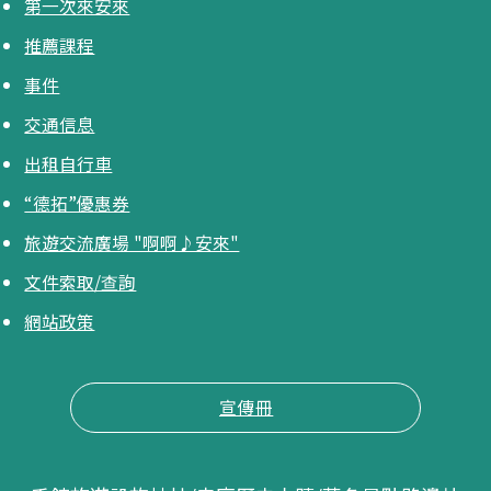
第一次來安來
推薦課程
事件
交通信息
出租自行車
“德拓”優惠券
旅遊交流廣場 "啊啊♪安來"
文件索取/查詢
網站政策
宣傳冊