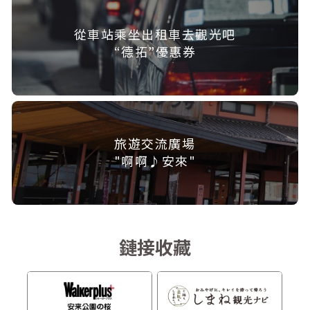
從車站乘坐出租車去觀光吧
“德拓”優惠券
旅遊交流廣場
"啊啊♪安來"
鏈接收藏