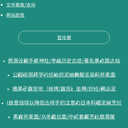
文件索取/查询
网站政策
宣传册
旅游设施
手表
神社/寺庙
历史古迹/著名景点
路边站
公园
坝
崇拜
学习
经验
抓泥鳅舞
靛蓝染料
荞麦面
摘果子
露营地（烧烤/露营）
坐禅/抄经/佛
远足
(故意投球以降低击球手的注意力
日本料理
泥鳅烹饪
素食
荞麦面/乌冬面
拉面/中式
套餐
烹饪
居酒屋