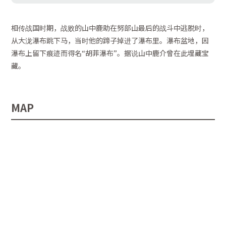
相传战国时期，战败的山中鹿助在努部山最后的战斗中逃脱时，
从大泷瀑布跳下马，当时他的蹄子掉进了瀑布里。瀑布盆地，因
瀑布上留下痕迹而得名“胡菲瀑布”。据说山中鹿介曾在此埋藏宝
藏。
MAP