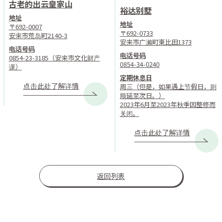
古老的出云皇家山
裕达别墅
地址
地址
〒692-0007
〒692-0733
安来市荒岛町2140-3
安来市广濑町東比田1373
电话号码
电话号码
0854-23-3185（安来市文化财产
0854-34-0240
课）
定期休息日
点击此处了解详情
周三（但是，如果遇上节假日，则
顺延至次日。）
2023年6月至2023年秋季因整修而
关闭。
点击此处了解详情
返回列表