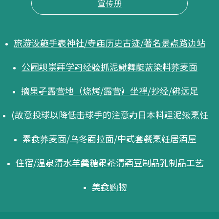
宣传册
旅游设施
手表
神社/寺庙
历史古迹/著名景点
路边站
公园
坝
崇拜
学习
经验
抓泥鳅舞
靛蓝染料
荞麦面
摘果子
露营地（烧烤/露营）
坐禅/抄经/佛
远足
(故意投球以降低击球手的注意力
日本料理
泥鳅烹饪
素食
荞麦面/乌冬面
拉面/中式
套餐
烹饪
居酒屋
住宿/温泉
清水羊羹
糖果
茶
清酒
豆制品
乳制品
工艺
美食
购物