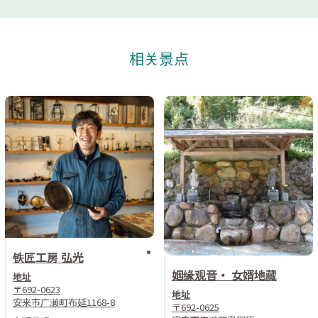
相关景点
铁匠工房 弘光
姻缘观音・ 女婿地藏
地址
〒692-0623
地址
安来市广濑町布延1168-8
〒692-0625