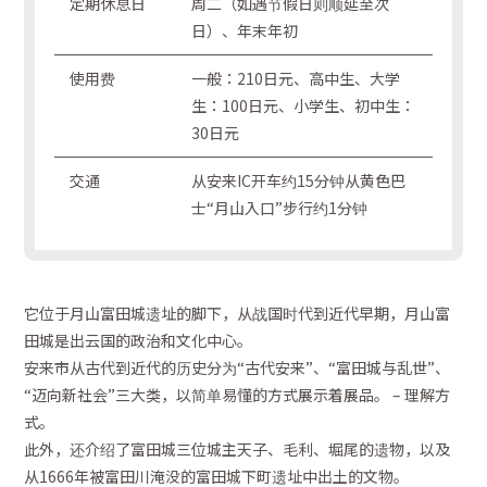
定期休息日
周二（如遇节假日则顺延至次
日）、年末年初
使用费
一般：210日元、高中生、大学
生：100日元、小学生、初中生：
30日元
交通
从安来IC开车约15分钟从黄色巴
士“月山入口”步行约1分钟
它位于月山富田城遗址的脚下，从战国时代到近代早期，月山富
田城是出云国的政治和文化中心。
安来市从古代到近代的历史分为“古代安来”、“富田城与乱世”、
“迈向新社会”三大类，以简单易懂的方式展示着展品。 – 理解方
式。
此外，还介绍了富田城三位城主天子、毛利、堀尾的遗物，以及
从1666年被富田川淹没的富田城下町遗址中出土的文物。