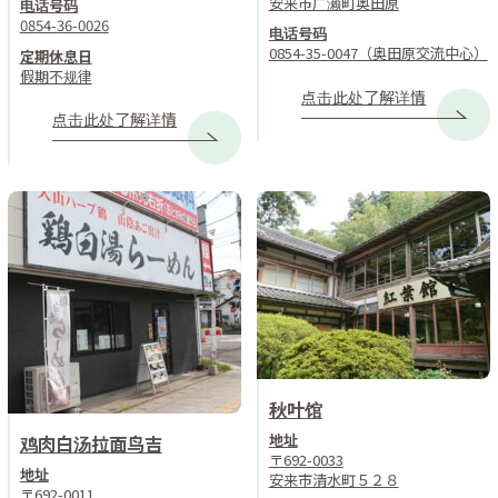
安来市广濑町奥田原
电话号码
0854-36-0026
电话号码
0854-35-0047（奥田原交流中心）
定期休息日
假期不规律
点击此处了解详情
点击此处了解详情
秋叶馆
地址
鸡肉白汤拉面鸟吉
〒692-0033
地址
安来市清水町５２８
〒692-0011