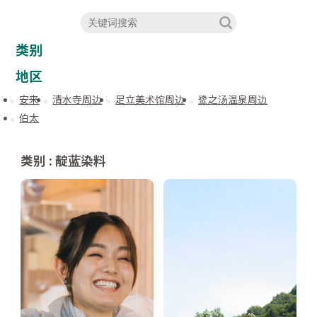
类别
地区
安来
清水寺周边
足立美术馆周边
鹭之汤温泉周边
伯太
类别 : 靛蓝染料