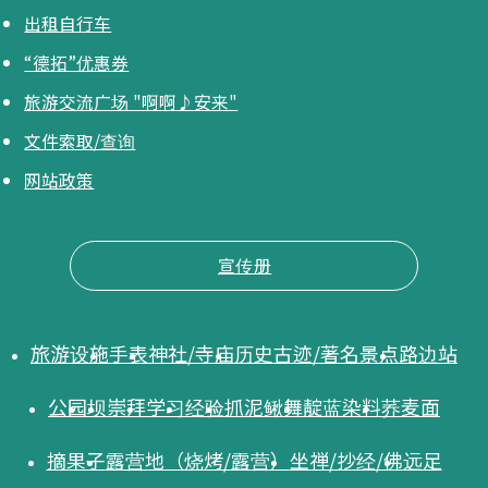
出租自行车
“德拓”优惠券
旅游交流广场 "啊啊♪安来"
文件索取/查询
网站政策
宣传册
旅游设施
手表
神社/寺庙
历史古迹/著名景点
路边站
公园
坝
崇拜
学习
经验
抓泥鳅舞
靛蓝染料
荞麦面
摘果子
露营地（烧烤/露营）
坐禅/抄经/佛
远足