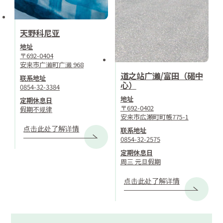
天野科尼亚
地址
〒692-0404
安来市广濑町广濑 968
道之站广濑/富田（碣中
联系地址
心）
0854-32-3384
地址
定期休息日
〒692-0402
假期不规律
安来市広瀬町町帳775-1
点击此处了解详情
联系地址
0854-32-2575
定期休息日
周三 元旦假期
点击此处了解详情