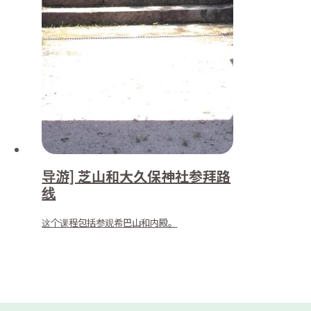
导游] 芝山和大久保神社参拜路
线
这个课程包括参观希巴山和内殿。