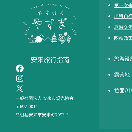
第一次
出租自
旅游交流
网站政
安来旅行指南
旅游设
露营地
拉面/
一般社团法人 安来市观光协会
〒692-0011
岛根县安来市安来町2093-3