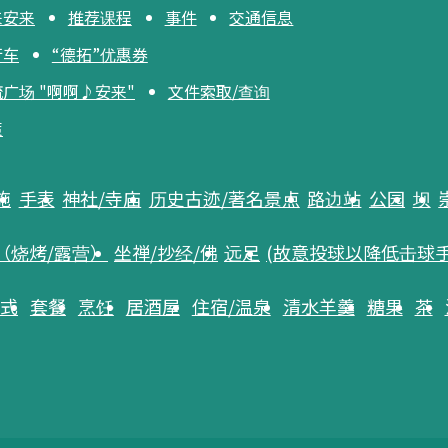
来安来
推荐课程
事件
交通信息
行车
“德拓”优惠券
广场 "啊啊♪安来"
文件索取/查询
策
施
手表
神社/寺庙
历史古迹/著名景点
路边站
公园
坝
（烧烤/露营）
坐禅/抄经/佛
远足
(故意投球以降低击球
中式
套餐
烹饪
居酒屋
住宿/温泉
清水羊羹
糖果
茶