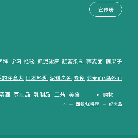
宣传册
崇拜
学习
经验
抓泥鳅舞
靛蓝染料
荞麦面
摘果子
手的注意力
日本料理
泥鳅烹饪
素食
荞麦面/乌冬面
清酒
豆制品
乳制品
工艺
美食
购物
西餐/咖啡厅
纪念品