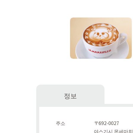
정보
주소
〒692-0027
야스기시 몬세마치 