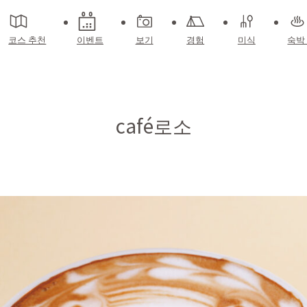
코스 추천
이벤트
보기
경험
미식
숙박
café로소