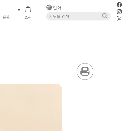
언어
・온천
쇼핑