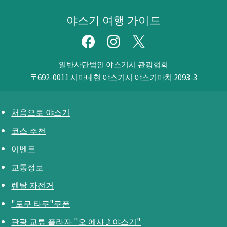
야스기 여행 가이드
일반사단법인 야스기시 관광협회
〒692-0011
시마네현 야스기시 야스기마치 2093-3
처음으로 야스기
코스 추천
이벤트
교통정보
렌탈 자전거
"토쿠 타쿠"쿠폰
관광 교류 플라자 "오 에사♪야스기"