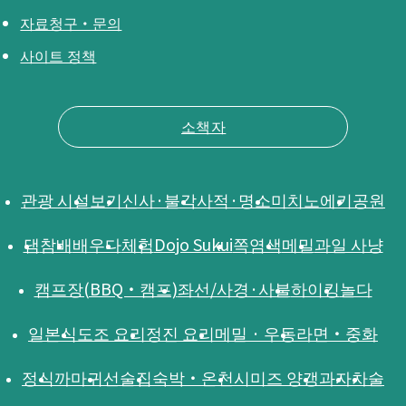
자료청구・문의
사이트 정책
소책자
관광 시설
보기
신사·불각
사적·명소
미치노에키
공원
댐
참배
배우다
체험
Dojo Sukui
쪽염색
메밀
과일 사냥
캠프장(BBQ・캠프)
좌선/사경·사불
하이킹
놀다
일본식
도조 요리
정진 요리
메밀 · 우동
라면・중화
정식
까마귀
선술집
숙박・온천
시미즈 양갱
과자
차
술