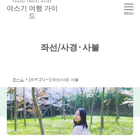
YASUGI TRAVEL GUIDE
야스기 여행 가이
드
좌선/사경·사불
ホーム
[カテゴリー:]
좌선/사경·사불