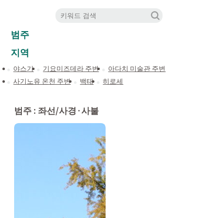
범주
지역
야스기
기요미즈데라 주변
아다치 미술관 주변
사기노유 온천 주변
백태
히로세
범주 : 좌선/사경·사불