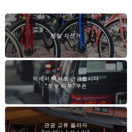
렌탈 자전거
역에서 택시로 관광합시다
"토쿠 타쿠"쿠폰
관광 교류 플라자
"오 에사♪야스기"