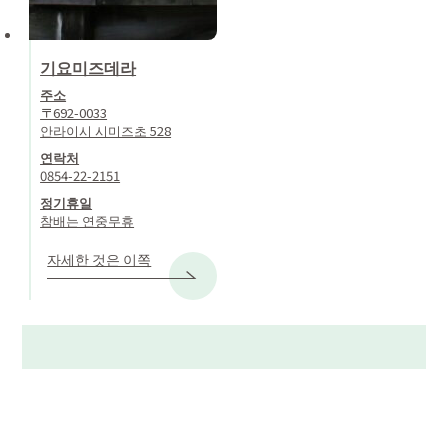
기요미즈데라
주소
〒692-0033
안라이시 시미즈초 528
연락처
0854-22-2151
정기휴일
참배는 연중무휴
자세한 것은 이쪽