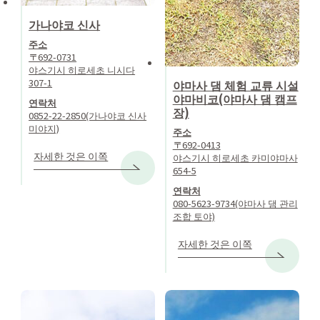
가나야코 신사
주소
〒692-0731
야스기시 히로세초 니시다
307-1
야마사 댐 체험 교류 시설
야마비코(야마사 댐 캠프
연락처
장)
0852-22-2850(가나야코 신사
미야지)
주소
〒692-0413
자세한 것은 이쪽
야스기시 히로세초 카미야마사
654-5
연락처
080-5623-9734(야마사 댐 관리
조합 토야)
자세한 것은 이쪽