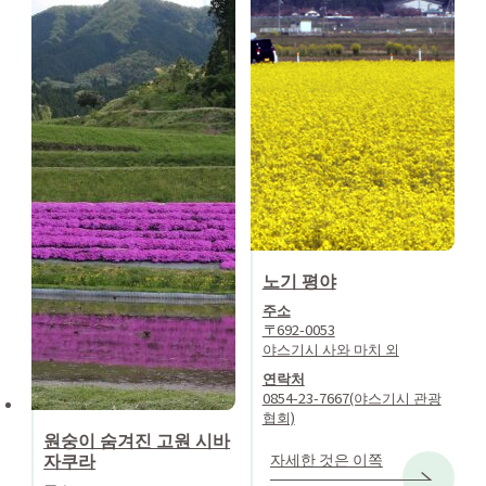
노기 평야
주소
〒692-0053
야스기시 사와 마치 외
연락처
0854-23-7667(야스기시 관광
협회)
원숭이 숨겨진 고원 시바
자쿠라
자세한 것은 이쪽