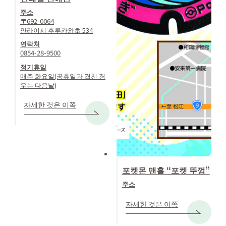
주소
〒692-0064
안라이시 후루카와초 534
연락처
0854-28-9500
정기휴일
매주 화요일(공휴일과 겹친 경
우는 다음날)
자세한 것은 이쪽
포켓몬 맨홀 “포켓 뚜껑”
주소
자세한 것은 이쪽