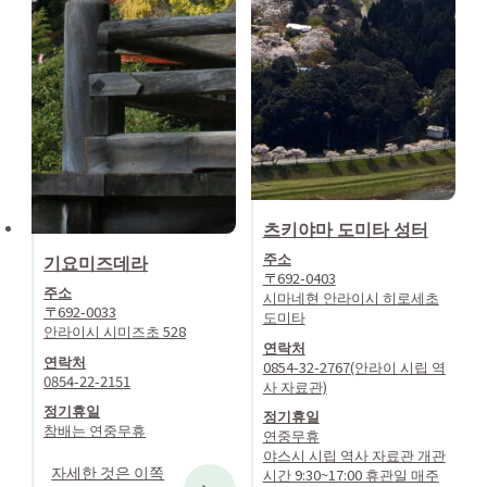
츠키야마 도미타 성터
주소
기요미즈데라
〒692-0403
주소
시마네현 안라이시 히로세초
〒692-0033
도미타
안라이시 시미즈초 528
연락처
연락처
0854-32-2767(안라이 시립 역
0854-22-2151
사 자료관)
정기휴일
정기휴일
참배는 연중무휴
연중무휴
야스시 시립 역사 자료관 개관
자세한 것은 이쪽
시간 9:30~17:00 휴관일 매주