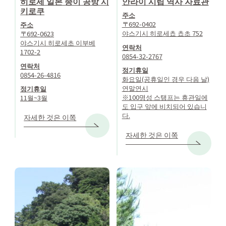
히로세 일본 종이 공방 시
안라이 시립 역사 자료관
키로쿠
주소
〒692-0402
주소
야스기시 히로세쵸 쵸초 752
〒692-0623
야스기시 히로세초 이부베
연락처
1702-2
0854-32-2767
연락처
정기휴일
0854-26-4816
화요일(공휴일인 경우 다음 날)
연말연시
정기휴일
※100명성 스탬프는 휴관일에
11월~3월
도 입구 앞에 비치되어 있습니
다.
자세한 것은 이쪽
자세한 것은 이쪽