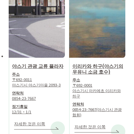
야스기 관광 교류 플라자
이리카와 하구(야스기의
우유니 소금 호수)
주소
〒692-0011
주소
야스기시 야스기마을 2093-3
〒692-0001
야스기시 아카에초 이리카와
연락처
하구
0854-23-7667
연락처
정기휴일
0854-23-7667(야스기시 관광
12/31・1/1
협회)
자세한 것은 이쪽
자세한 것은 이쪽