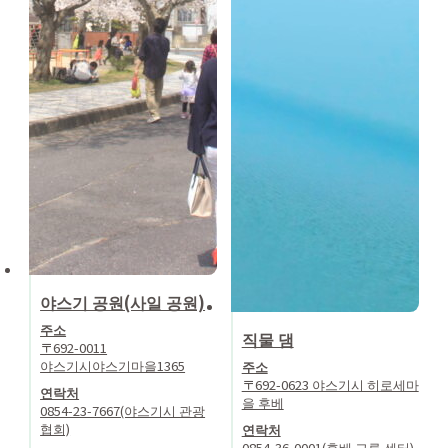
야스기 공원(사일 공원)
주소
직물 댐
〒692-0011
야스기시야스기마을1365
주소
〒692-0623 야스기시 히로세마
연락처
을 후베
0854-23-7667(야스기시 관광
협회)
연락처
0854-36-0001(후베 교류 센터)