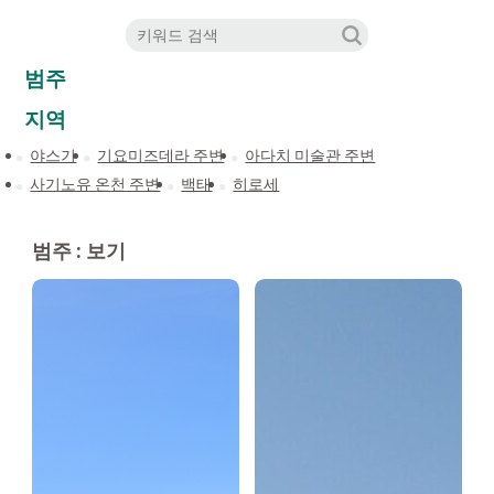
범주
지역
야스기
기요미즈데라 주변
아다치 미술관 주변
사기노유 온천 주변
백태
히로세
범주 : 보기