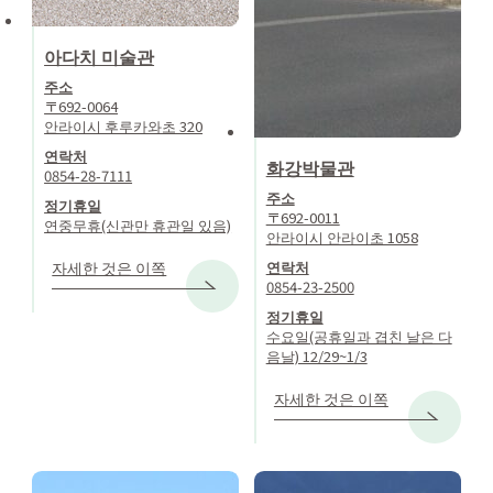
아다치 미술관
주소
〒692-0064
안라이시 후루카와초 320
연락처
화강박물관
0854-28-7111
주소
정기휴일
〒692-0011
연중무휴(신관만 휴관일 있음)
안라이시 안라이초 1058
연락처
자세한 것은 이쪽
0854-23-2500
정기휴일
수요일(공휴일과 겹친 날은 다
음날) 12/29~1/3
자세한 것은 이쪽