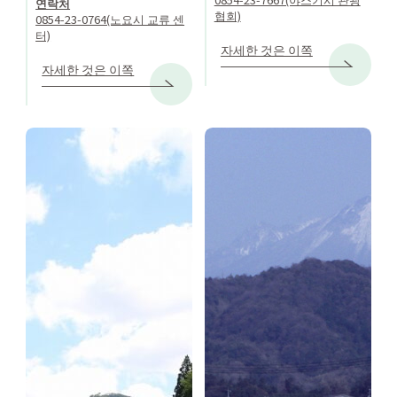
연락처
협회)
0854-23-0764(노요시 교류 센
터)
자세한 것은 이쪽
자세한 것은 이쪽