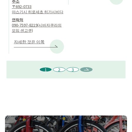
주소
〒692-0733
야스기시 히로세초 히가시비다
연락처
090-7597-8219(시바자쿠라의
모임 센고쿠)
자세한 것은 이쪽
1
2
3