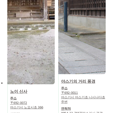
야스기의 거리 풍경
주소
노이 신사
〒692-0011
야스기시 야스기초 니시나다초
주소
주변
〒692-0072
야스기시 노요시초 366
연락처
0854-23-7667(야스기시 관광