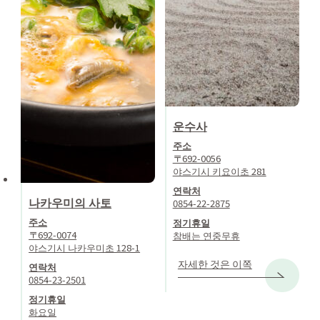
운수사
주소
〒692-0056
야스기시 키요이초 281
연락처
나카우미의 사토
0854-22-2875
주소
정기휴일
〒692-0074
참배는 연중무휴
야스기시 나카우미초 128-1
자세한 것은 이쪽
연락처
0854-23-2501
정기휴일
화요일