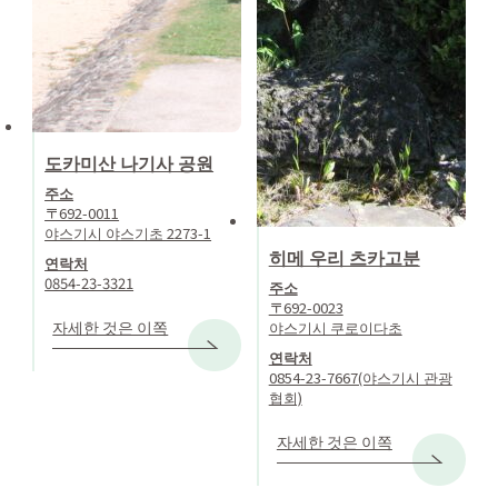
도카미산 나기사 공원
주소
〒692-0011
야스기시 야스기초 2273-1
히메 우리 츠카고분
연락처
0854-23-3321
주소
〒692-0023
자세한 것은 이쪽
야스기시 쿠로이다초
연락처
0854-23-7667(야스기시 관광
협회)
자세한 것은 이쪽