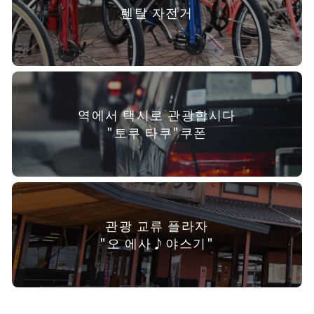
렌탈 자전거
역에서 택시로 관광합시다
"토쿠 타쿠"쿠폰
관광 교류 플라자
"오 에사♪야스기"