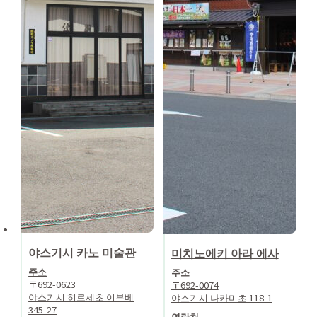
야스기시 카노 미술관
미치노에키 아라 에사
주소
주소
〒692-0623
〒692-0074
야스기시 히로세초 이부베
야스기시 나카미초 118-1
345-27
연락처