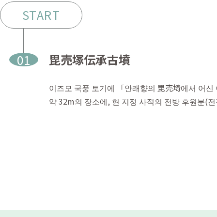
START
01
毘売塚伝承古墳
이즈모 국풍 토기에 「안래향의 毘売埼에서 어신 
약 32m의 장소에, 현 지정 사적의 전방 후원분(전