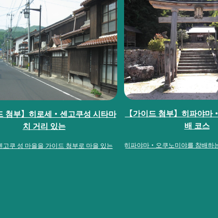
【가이드 첨부】히파야마
드 첨부】히로세・센고쿠성 시타마
배 코스
치 거리 있는
히파야마・오쿠노미야를 참배하는
 센고쿠 성 마을을 가이드 첨부로 마을 있는