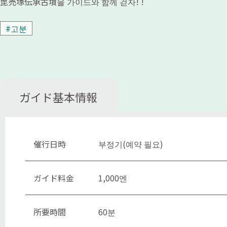
毘売塚伝承古墳을 가이드와 함께 걷자! !
#고분
ガイド基本情報
催行日時
부정기(예약 필요)
ガイド料金
1,000엔
所要時間
60분