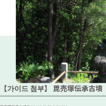
【가이드 첨부】 毘売塚伝承古墳