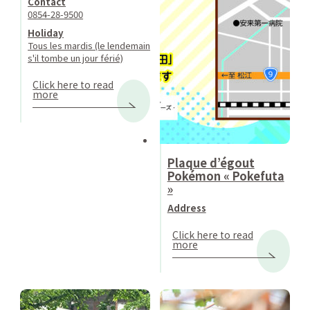
Contact
0854-28-9500
Holiday
Tous les mardis (le lendemain
s'il tombe un jour férié)
Click here to read
more
Plaque d’égout
Pokémon « Pokefuta
»
Address
Click here to read
more