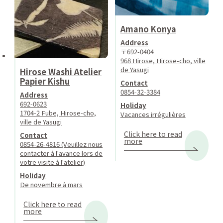
Amano Konya
Address
〒692-0404
968 Hirose, Hirose-cho, ville
de Yasugi
Hirose Washi Atelier
Papier Kishu
Contact
0854-32-3384
Address
692-0623
Holiday
1704-2 Fube, Hirose-cho,
Vacances irrégulières
ville de Yasugi
Click here to read
Contact
more
0854-26-4816 (Veuillez nous
contacter à l'avance lors de
votre visite à l'atelier)
Holiday
De novembre à mars
Click here to read
more