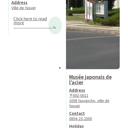
Address
Ville de Yasugi
Click here to read
more
Musée japonais de
l’acier
Address
〒692-0011
1058 Yasugicho, ville de
Yasugi
Contact
0854-23-2500
Holiday