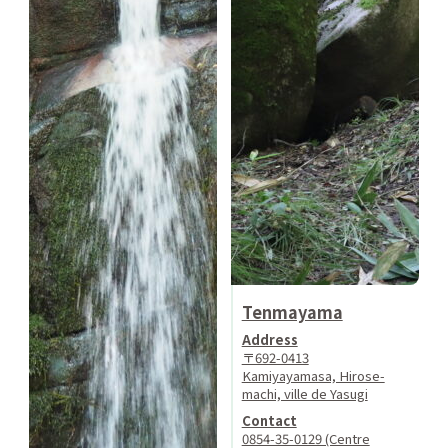
Tenmayama
Address
〒692-0413
Kamiyayamasa, Hirose-
machi, ville de Yasugi
Contact
0854-35-0129 (Centre