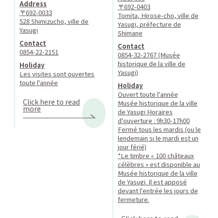
Address
〒692-0403
〒692-0033
Tomita, Hirose-cho, ville de
528 Shimizucho, ville de
Yasugi, préfecture de
Yasugi
Shimane
Contact
Contact
0854-22-2151
0854-32-2767 (Musée
historique de la ville de
Holiday
Yasugi)
Les visites sont ouvertes
toute l'année
Holiday
Ouvert toute l'année
Click here to read
Musée historique de la ville
more
de Yasugi Horaires
d'ouverture : 9h30-17h00
Fermé tous les mardis (ou le
lendemain si le mardi est un
jour férié)
*Le timbre « 100 châteaux
célèbres » est disponible au
Musée historique de la ville
de Yasugi. Il est apposé
devant l'entrée les jours de
fermeture.