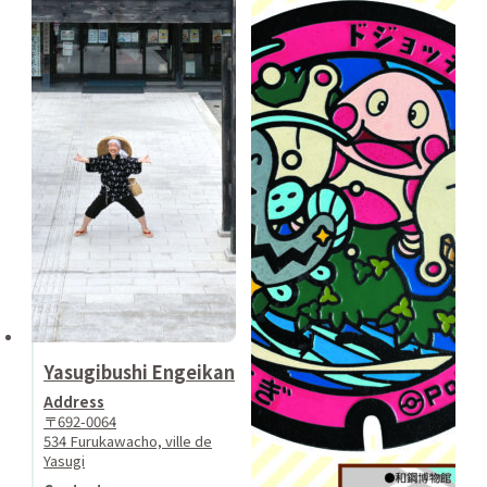
Yasugibushi Engeikan
Address
〒692-0064
534 Furukawacho, ville de
Yasugi