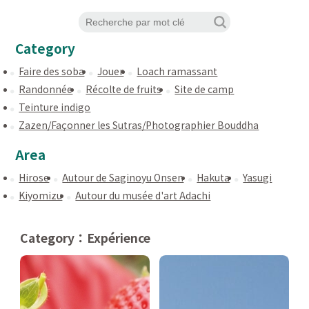
Category
Faire des soba
Jouer
Loach ramassant
Randonnée
Récolte de fruits
Site de camp
Teinture indigo
Zazen/Façonner les Sutras/Photographier Bouddha
Area
Hirose
Autour de Saginoyu Onsen
Hakuta
Yasugi
Kiyomizu
Autour du musée d'art Adachi
Category：Expérience