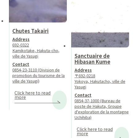
Chutes Takairi
Address
692-0322
Kamikotake, Hakuta-cho,
Sanctuaire de
ville de Yasugi
Hibasan Kume
Contact
0854-23-3110 (Division de
Address
promotion du tourisme de la
〒692-0218
ville de Yasugi)
Yokoya, Hakutacho, ville de
Yasugi
Click here to read
Contact
more
0854-37-1000 (Bureau de
poste de Hakuta, Groupe
d'exploration de la montagne
Uchihiba)
Click here to read
more